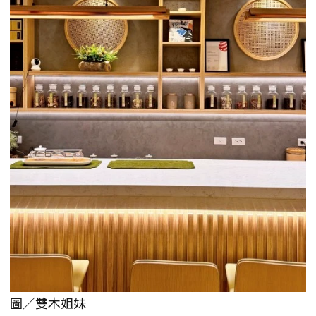
圖／雙木姐妹