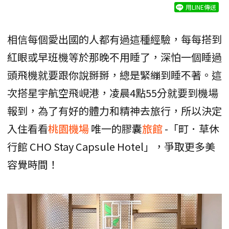
用LINE傳送
相信每個愛出國的人都有過這種經驗，每每搭到
紅眼或早班機等於那晚不用睡了，深怕一個睡過
頭飛機就要跟你說掰掰，總是緊繃到睡不著。這
次搭星宇航空飛峴港，凌晨4點55分就要到機場
報到，為了有好的體力和精神去旅行，所以決定
入住看看
桃園機場
唯一的膠囊
旅館
-「町．草休
行館 CHO Stay Capsule Hotel」，爭取更多美
容覺時間！