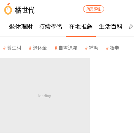
購買課程
退休理財
持續學習
在地推薦
生活百科
養生村
退休金
自書遺囑
補助
獨老