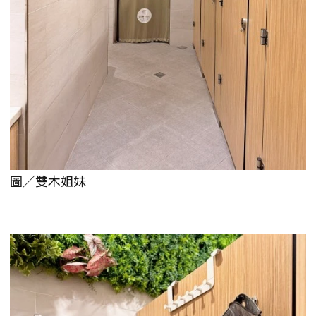
圖／雙木姐妹