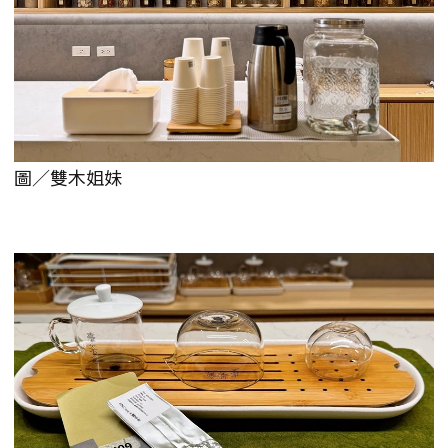
圖／雙木姐妹