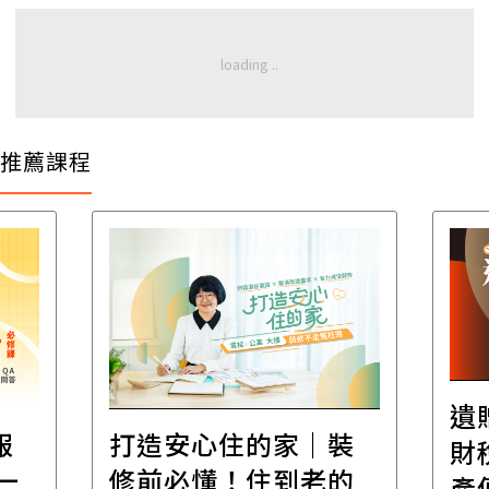
推薦課程
遺
報
打造安心住的家｜裝
財
一
修前必懂！住到老的
產