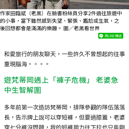
作家田臨斌（老黑）在臉書粉絲頁分享2件過往旅遊中
的小事，當下雖然感到失望、緊張、尷尬或生氣，之
後回想都會是滿滿的樂趣。 圖／老黑看世界
用LINE傳送
和愛旅行的朋友聊天，一些許久不曾想起的往事
重現腦海。。。。
遊梵蒂岡遇上「褲子危機」 老婆急
中生智解圍
多年前第一次造訪梵蒂岡，排隊參觀的隊伍落落
長，告示牌上說可以穿短褲，但要過膝蓋，老婆
穿七分褲沒問題，我的短褲用力往下拉也只能剛