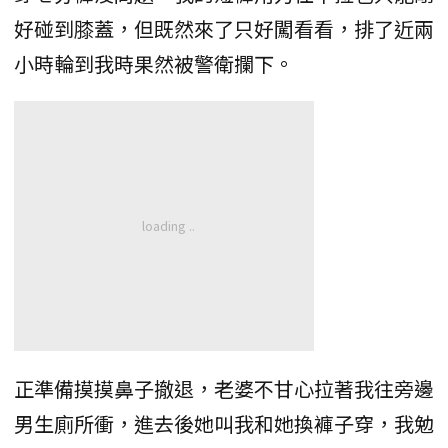
好碰到膝蓋，但既然來了只好闖看看，排了近兩
小時輪到我時果然被警衛攔下。
正準備摸摸鼻子撤退，老婆不甘心拉著我往旁邊
男生廁所衝，進去後她叫我和她換褲子穿，我勉