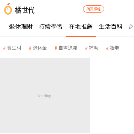
購買課程
退休理財
持續學習
在地推薦
生活百科
養生村
退休金
自書遺囑
補助
獨老