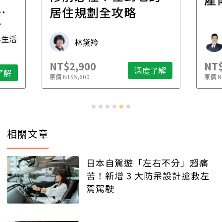
一
居住規劃全攻略
先
毒生活
林黛羚
NT$2,900
NT$
深度了解
了解
原價
NT$5,600
原價
N
相關文章
日本自駕遊「左右不分」超痛
苦！新增 3 大防呆設計搶救左
駕駕駛