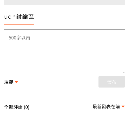
udn討論區
規範
發布
最新發表在前
全部評論 (
)
0