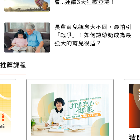
會...連續3天狂歡登場！
長輩育兒觀念大不同，最怕引
「戰爭」！如何讓爺奶成為最
強大的育兒後盾？
推薦課程
遺