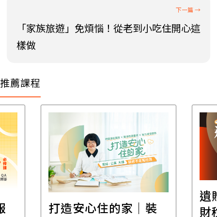
「家族旅遊」免煩惱！從老到小吃住開心這
樣做
推薦課程
遺
報
打造安心住的家｜裝
財