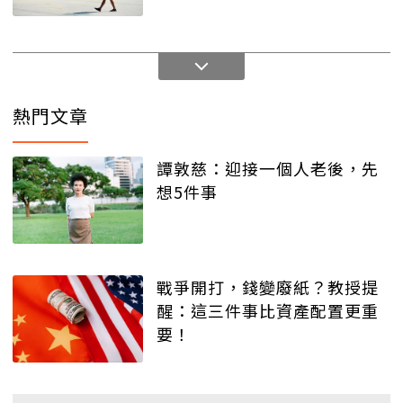
熱門文章
譚敦慈：迎接一個人老後，先
想5件事
戰爭開打，錢變廢紙？教授提
醒：這三件事比資產配置更重
要！