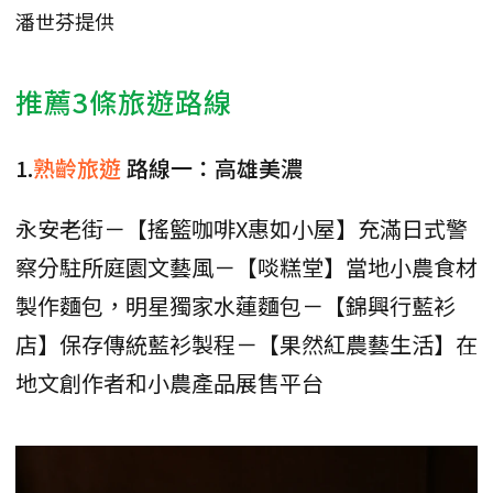
潘世芬提供
推薦3條旅遊路線
1.
熟齡旅遊
路線一：高雄美濃
永安老街－【搖籃咖啡X惠如小屋】充滿日式警
察分駐所庭園文藝風－【啖糕堂】當地小農食材
製作麵包，明星獨家水蓮麵包－【錦興行藍衫
店】保存傳統藍衫製程－【果然紅農藝生活】在
地文創作者和小農產品展售平台