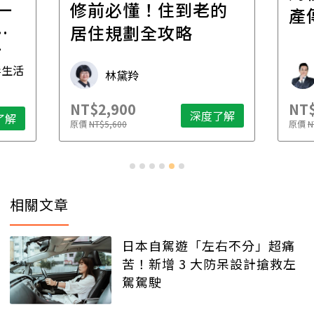
一
修前必懂！住到老的
產
一
居住規劃全攻略
先
毒生活
林黛羚
NT$2,900
NT$
深度了解
了解
原價
NT$5,600
原價
N
相關文章
日本自駕遊「左右不分」超痛
苦！新增 3 大防呆設計搶救左
駕駕駛