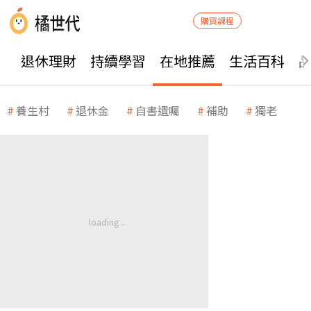
購買課程
退休理財
持續學習
在地推薦
生活百科
養生村
退休金
自書遺囑
補助
獨老