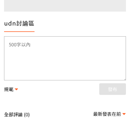
udn討論區
規範
發布
最新發表在前
全部評論 (
)
0