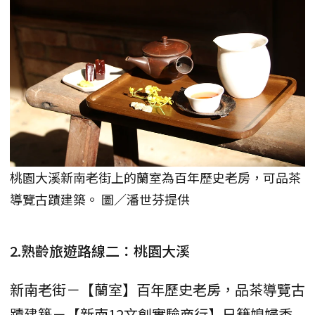
桃園大溪新南老街上的蘭室為百年歷史老房，可品茶
導覽古蹟建築。 圖／潘世芬提供
2.熟齡旅遊路線二：桃園大溪
新南老街－【蘭室】百年歷史老房，品茶導覽古
蹟建築－【新南12文創實驗商行】日籍媳婦香