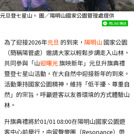
元旦登七星山。 圖／陽明山國家公園管理處提供
用LINE傳送
為了迎接2026年
元旦
的到來，
陽明山
國家公園
（簡稱陽管處）邀請大家以輕鬆步調走入山林，
共同參與「山
迎曙光
旗映新年」元旦升旗典禮
暨登七星山活動，在大自然中迎接新年的到來。
活動秉持國家公園精神，維持「低干擾、尊重自
然」的宗旨，呼籲遊客以友善環境的方式體驗山
林。
升旗典禮將於01/01 08:00在陽明山國家公園遊
客中心前舉行，由留聲樂團（Resonance）帶