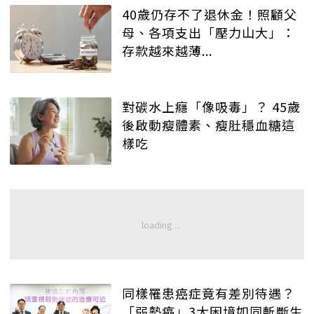
40歲仍存不了退休金！照顧父
母、各項支出「壓力山大」：
存款越來越薄...
對碳水上癮「像吸毒」？ 45歲
後啟動瘦體素、瘦肚穩血糖這
樣吃
同樣罹患癌症竟有差別待遇？
「弱勢癌」3大困境如同斬斷生