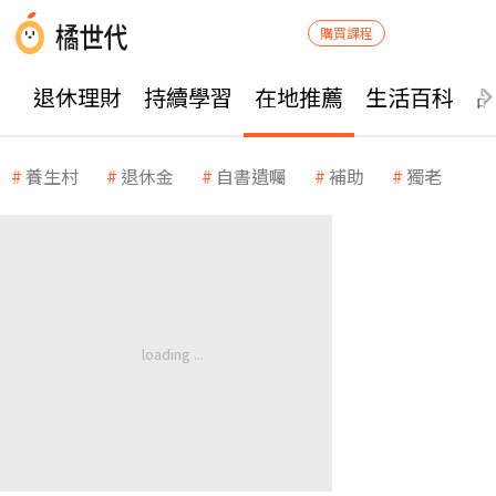
購買課程
退休理財
持續學習
在地推薦
生活百科
養生村
退休金
自書遺囑
補助
獨老