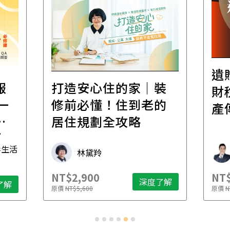
遺
報
打造安心住的家｜裝
財
一
修前必懂！住到老的
產
一
居住規劃全攻略
先
毒生活
林黛羚
NT$2,900
NT$
深度了解
了解
原價
NT$5,600
原價
N