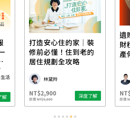
遺
報
打造安心住的家｜裝
財
一
修前必懂！住到老的
產
一
居住規劃全攻略
先
毒生活
林黛羚
NT$2,900
NT$
深度了解
了解
原價
NT$5,600
原價
N