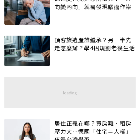
向變內向」就醫發現腦瘤作祟
頂客族遺產誰繼承？另一半先
走怎麼辦？學4招規劃老後生活
居住正義在哪？買房難、租房
壓力大…德國「住宅＝人權」
值得台灣學習