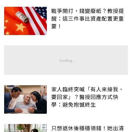
戰爭開打，錢變廢紙？教授提
醒：這三件事比資產配置更重
要！
家人臨終突喊「有人來接我、
要回家」？醫授回應方式快
學：避免抱憾終生
只想退休後穩穩領錢！她出清