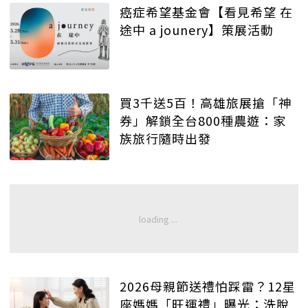
癌症希望基金會【看見希望 在
途中 a jounery】策展活動
買3千送5百！高雄旅展搶「神
券」解鎖全台800種農遊：家
族旅行隨時出發
2026母親節送禮怕踩雷？12星
座媽媽「旺運禮」曝光：洗脫