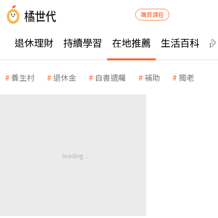
購買課程
退休理財
持續學習
在地推薦
生活百科
養生村
退休金
自書遺囑
補助
獨老