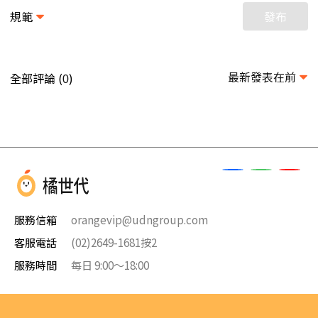
規範
發布
最新發表在前
全部評論 (
)
0
服務信箱
orangevip@udngroup.com
客服電話
(02)2649-1681按2
服務時間
每日 9:00～18:00