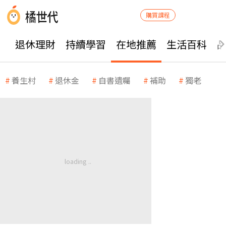
購買課程
退休理財
持續學習
在地推薦
生活百科
養生村
退休金
自書遺囑
補助
獨老