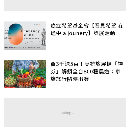
癌症希望基金會【看見希望 在
途中 a jounery】策展活動
買3千送5百！高雄旅展搶「神
券」解鎖全台800種農遊：家
族旅行隨時出發