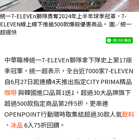
統一7-ELEVEn獅隊勇奪2024年上半年球季冠軍，7-
ELEVEN線上線下推逾500款爆殺優惠商品。 圖／統一
超提供
用LINE傳送
中華職棒統一7-ELEVEn獅隊拿下隊史上第17座
季冠軍，統一超表示，全台近7000家7-ELEVEN
自6月27日起連續4天推出指定CITY PRIMA精品
咖啡
與韓國進口品買1送1，超過30大品牌旗下
超過500款指定商品第2件5折，更串連
OPENPOINT行動隨時取集結超過30款人氣
飲料
、
冰品
6入75折回饋。