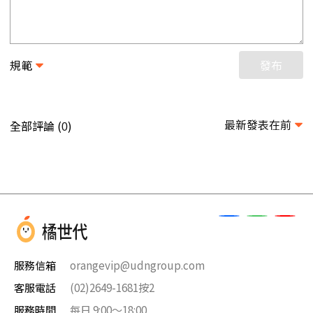
規範
發布
最新發表在前
全部評論 (
)
0
服務信箱
orangevip@udngroup.com
客服電話
(02)2649-1681按2
服務時間
每日 9:00～18:00