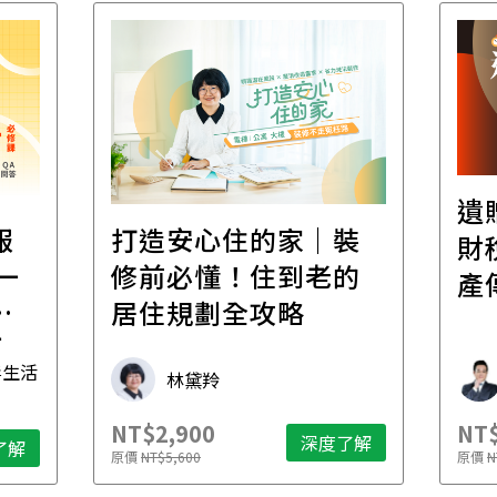
遺
報
打造安心住的家｜裝
財
一
修前必懂！住到老的
產
一
居住規劃全攻略
先
毒生活
林黛羚
NT$2,900
NT$
深度了解
了解
原價
NT$5,600
原價
N