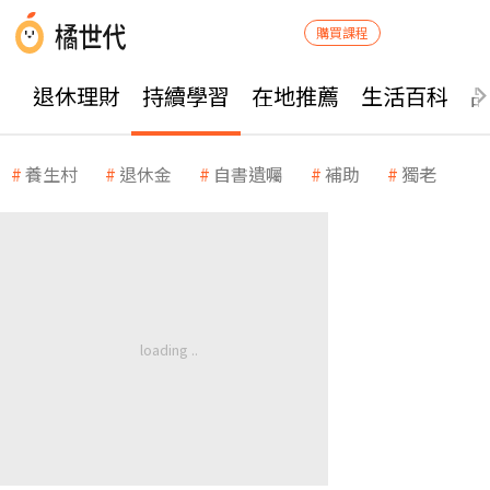
購買課程
退休理財
持續學習
在地推薦
生活百科
養生村
退休金
自書遺囑
補助
獨老