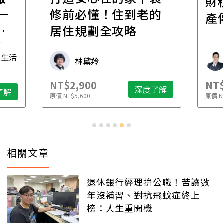
財
一
修前必懂！住到老的
產
一
居住規劃全攻略
先
毒生活
林黛羚
NT$2,900
NT$
深度了解
了解
原價
NT$5,600
原價
N
相關文章
退休銀行經理拚公職！苦讀數
年沒補習、對抗飛蚊症終上
榜：人生重開機