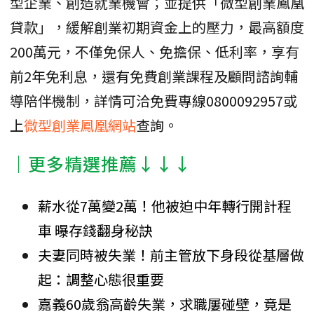
型企業、創造就業機會；並提供「微型創業鳳凰
貸款」，緩解創業初期資金上的壓力，最高額度
200萬元，不僅免保人、免擔保、低利率，享有
前2年免利息，還有免費創業課程及顧問諮詢輔
導陪伴機制，詳情可洽免費專線0800092957或
上
微型創業鳳凰網站
查詢。
│更多精選推薦↓↓↓
薪水從7萬變2萬！他被迫中年轉行開計程
車 曝存錢翻身秘訣
夫妻同時被失業！前主管放下身段從基層做
起：調整心態很重要
嘉義60歲翁高齡失業，求職屢碰壁，竟是