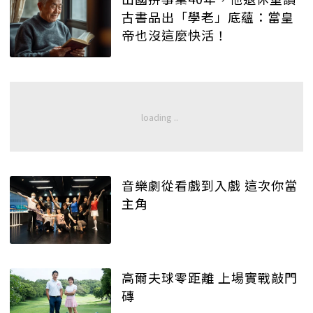
古書品出「學老」底蘊：當皇
帝也沒這麼快活！
音樂劇從看戲到入戲 這次你當
主角
高爾夫球零距離 上場實戰敲門
磚