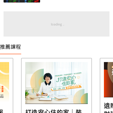
推薦課程
遺
報
打造安心住的家｜裝