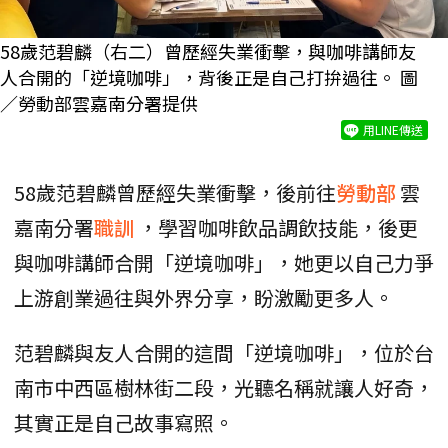
58歲范碧麟（右二）曾歷經失業衝擊，與咖啡講師友
人合開的「逆境咖啡」，背後正是自己打拚過往。 圖
／勞動部雲嘉南分署提供
用LINE傳送
58歲范碧麟曾歷經失業衝擊，後前往
勞動部
雲
嘉南分署
職訓
，學習咖啡飲品調飲技能，後更
與咖啡講師合開「逆境咖啡」，她更以自己力爭
上游創業過往與外界分享，盼激勵更多人。
范碧麟與友人合開的這間「逆境咖啡」，位於台
南市中西區樹林街二段，光聽名稱就讓人好奇，
其實正是自己故事寫照。