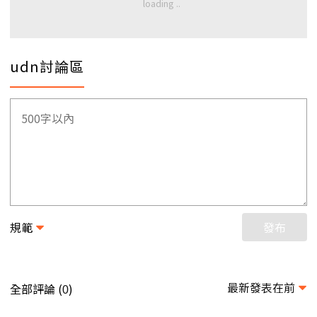
udn討論區
規範
發布
最新發表在前
全部評論 (
)
0