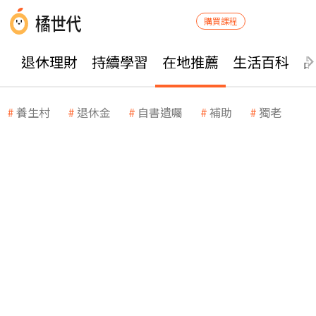
購買課程
退休理財
持續學習
在地推薦
生活百科
養生村
退休金
自書遺囑
補助
獨老