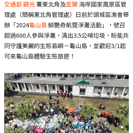
交通部
觀光
署東北角及
宜蘭
海岸國家風景區管
理處（簡稱東北角管理處）日前於頭城區漁會舉
辦「2024
龜山島
鯨艷奇航暨淨灘活動」，號召
超過600人參與淨灘，清出3.5公噸垃圾，盼能共
同守護美麗的生態島嶼－龜山島，並歡迎3/1起
可來龜山島體驗生態旅遊！