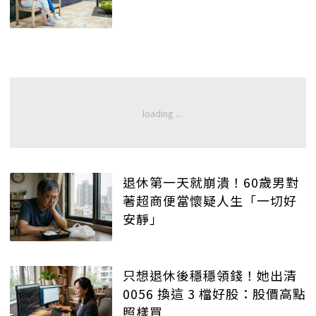
退休第一天就崩潰！60歲男對
著超商便當懷疑人生「一切好
安靜」
只想退休後穩穩領錢！她出清
0056 換這 3 檔好股：股價高點
照樣買