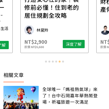
財稅專家親授，讓資
的
經
產傳承更有效率
年
財稅專家 朱家棟
NT$2,500
NT$
了解
深度了解
原價
NT$4,888
原價
N
相關文章
全球唯一「媽祖熱氣球」來
了！台中石岡嘉年華熱鬧登
場，祈福旅遊一次滿足