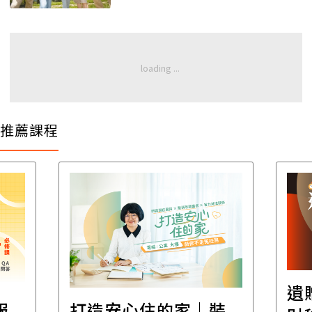
推薦課程
遺贈稅規劃直播課│
裝
百