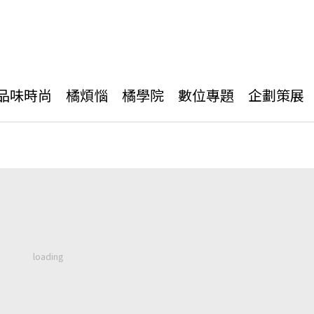
品味時尚
橘煩惱
橘學院
數位專題
企劃策展