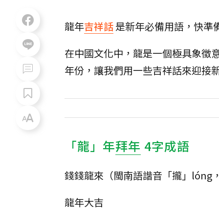
龍年
吉祥話
是新年必備用語，快準
在中國文化中，龍是一個極具象徵
年份，讓我們用一些吉祥話來迎接
「龍」年
拜年
4字成語
錢錢龍來（閩南語諧音「攏」lóng
龍年大吉