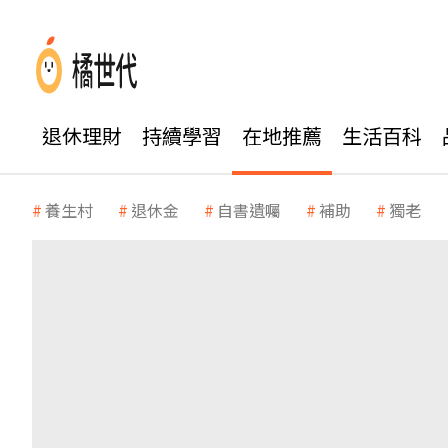
退休理財
持續學習
在地推薦
生活百科
養生村
退休金
自書遺囑
補助
獨老