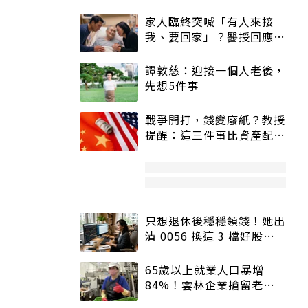
家人臨終突喊「有人來接
我、要回家」？醫授回應方
式快學：避免抱憾終生
譚敦慈：迎接一個人老後，
先想5件事
戰爭開打，錢變廢紙？教授
提醒：這三件事比資產配置
更重要！
只想退休後穩穩領錢！她出
清 0056 換這 3 檔好股：
股價高點照樣買
65歲以上就業人口暴增
84%！雲林企業搶留老員
工：穩定性高、經驗豐富