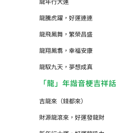
龍年行大運
龍騰虎躍，好運連連
龍飛鳳舞，繁榮昌盛
龍翔鳳翥，幸福安康
龍馭九天，夢想成真
「龍」年諧音梗吉祥話
吉龍來（錢都來）
財源龍滾來，好運發龍財