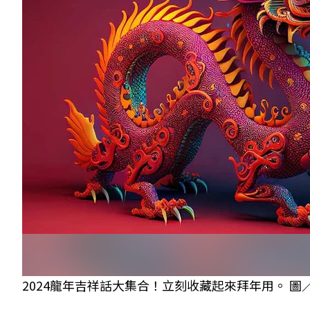
2024龍年吉祥話大集合！立刻收藏起來拜年用。 圖／c