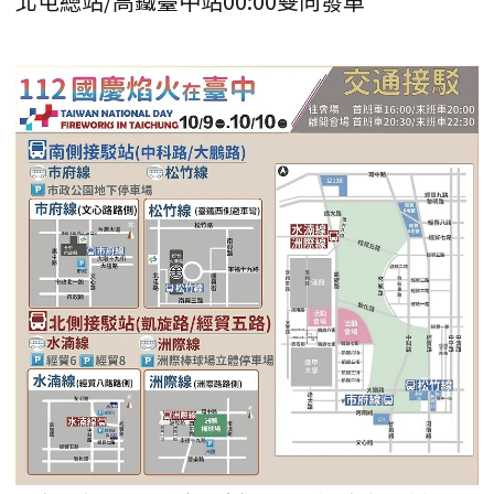
北屯總站/高鐵臺中站00:00雙向發車