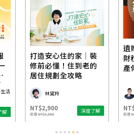
遺
報
打造安心住的家｜裝
財
一
修前必懂！住到老的
產
一
居住規劃全攻略
先
毒生活
林黛羚
NT$2,900
NT$
深度了解
了解
原價
NT$5,600
原價
N