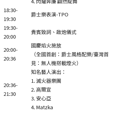
4. 閃耀奔廉 翩然綻舞
18:30-
爵士樂表演-TPO
19:30
19:30-
貴賓致詞、啟炮儀式
20:00
國慶焰火施放
20:00-
（全國首創：爵士風格配樂/臺灣首
20:36
見：無人機搭載煙火）
知名藝人演出：
1. 滅火器樂團
20:36-
2. 高爾宣
21:30
3. 安心亞
4. Matzka