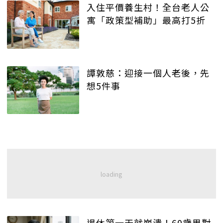
入住平價養生村！全台老人公
寓「政策型補助」最高打5折
譚敦慈：迎接一個人老後，先
想5件事
退休第一天就崩潰！60歲男對