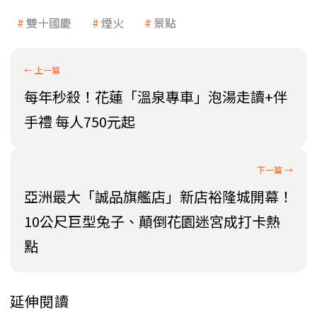
雙十國慶
煙火
景點
每年秒殺！花蓮「溫泉專車」泡湯走讀+伴
手禮 每人750元起
亞洲最大「誠品旗艦店」新店裕隆城開幕！
10公尺巨型兔子、顛倒花園迷宮成打卡熱
點
延伸閱讀