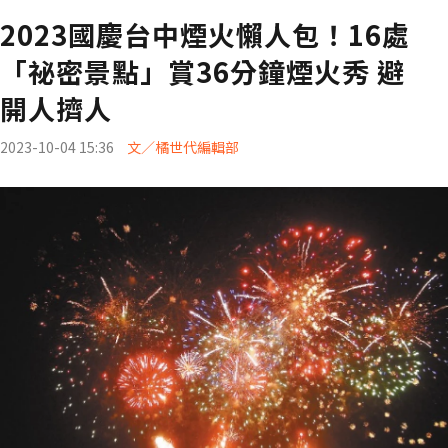
2023國慶台中煙火懶人包！16處
「祕密景點」賞36分鐘煙火秀 避
開人擠人
2023-10-04 15:36
文／橘世代編輯部