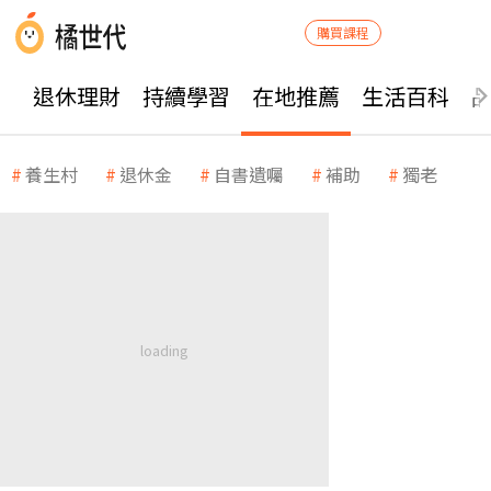
購買課程
退休理財
持續學習
在地推薦
生活百科
養生村
退休金
自書遺囑
補助
獨老