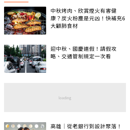
中秋烤肉、欣賞煙火有害健
康？炭火粉塵是元凶！快補充6
大顧肺食材
迎中秋、國慶連假！請假攻
略、交通管制規定一次看
高雄│從老銀行到設計聚落！