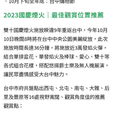
．10月下旬至年底：台中購物節
2023國慶煙火｜最佳觀賞位置推薦
雙十國慶煙火施放睽違9年重返台中，今年10月
10日晚間8時將在台中中央公園美麗綻放，此次
施放時間長達36分鐘，將施放近3萬發焰火彈，
結合單排盆花、單發焰火及棒球、愛心、雙十等
各式組合花樣，搭配悠揚爵士樂及無人機展演，
讓民眾盡情感受大台中魅力。
台中市府共盤點出西屯、北屯、南屯、大雅、后
里及豐原等16處視野寬闊、觀賞角度佳的推薦
觀賞點：