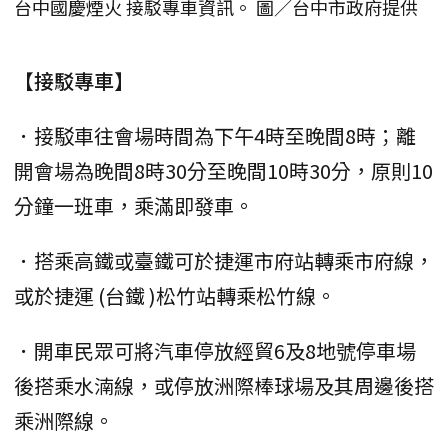
台中國慶煙火 接駁專車資訊。 圖／台中市政府提供
【接駁專車】
．接駁車往會場時間為下午4時至晚間8時；離
開會場為晚間8時30分至晚間10時30分，原則10
分鐘一班車，乘滿即發車。
．搭乘高鐵或臺鐵可於捷運市府站轉乘市府線，
或於捷運 (台鐵 )松竹站轉乘松竹線。
．開車民眾可將汽車停放經貿6及8地號停車場
後搭乘水湳線，或停放洲際棒球場及其周邊後搭
乘洲際線。