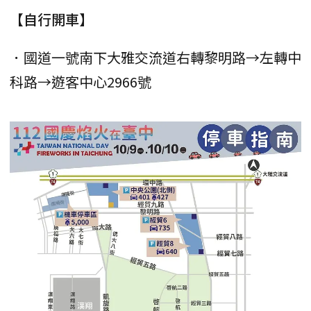
【自行開車】
．國道一號南下大雅交流道右轉黎明路→左轉中
科路→遊客中心2966號