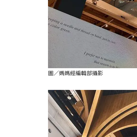
圖／媽媽經編輯部攝影