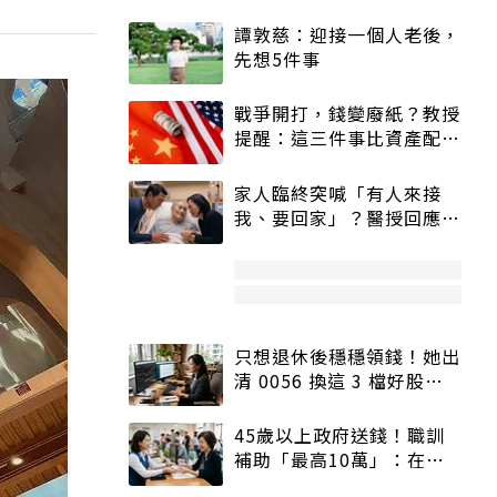
譚敦慈：迎接一個人老後，
先想5件事
戰爭開打，錢變廢紙？教授
提醒：這三件事比資產配置
更重要！
家人臨終突喊「有人來接
我、要回家」？醫授回應方
式快學：避免抱憾終生
只想退休後穩穩領錢！她出
清 0056 換這 3 檔好股：
股價高點照樣買
45歲以上政府送錢！職訓
補助「最高10萬」：在
職、待業都能申請