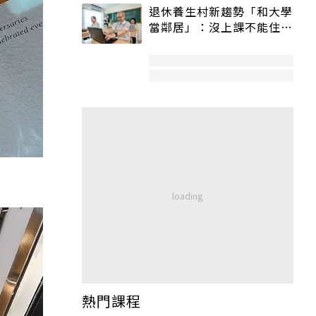
退休養生村新趨勢「和大學
當鄰居」：沒上課不能住、
宿舍變養老房
熱門課程