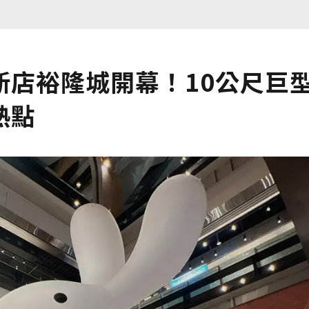
新店裕隆城開幕！10公尺巨
熱點