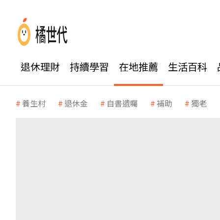
退休理財
持續學習
在地推薦
生活百科
養生村
退休金
自書遺囑
補助
獨老