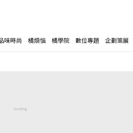
品味時尚
橘煩惱
橘學院
數位專題
企劃策展