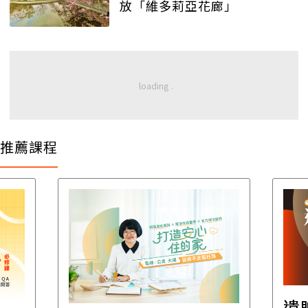
放「維多莉亞花廊」
推薦課程
遺