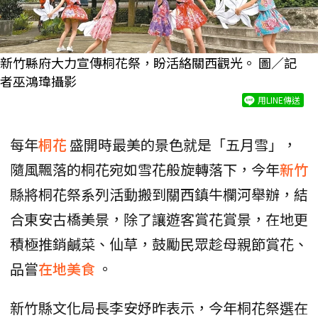
新竹縣府大力宣傳桐花祭，盼活絡關西觀光。 圖／記
者巫鴻瑋攝影
用LINE傳送
每年
桐花
盛開時最美的景色就是「五月雪」，
隨風飄落的桐花宛如雪花般旋轉落下，今年
新竹
縣將桐花祭系列活動搬到關西鎮牛欄河舉辦，結
合東安古橋美景，除了讓遊客賞花賞景，在地更
積極推銷鹹菜、仙草，鼓勵民眾趁母親節賞花、
品嘗
在地美食
。
新竹縣文化局長李安妤昨表示，今年桐花祭選在