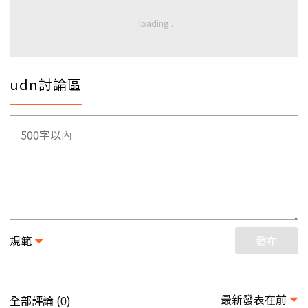
udn討論區
規範
發布
最新發表在前
全部評論 (
)
0