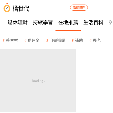
購買課程
退休理財
持續學習
在地推薦
生活百科
養生村
退休金
自書遺囑
補助
獨老