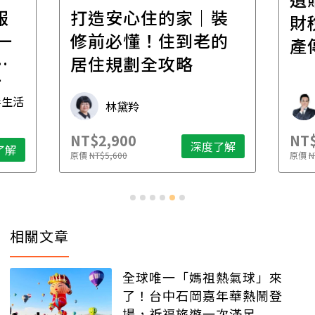
報
打造安心住的家｜裝
財
一
修前必懂！住到老的
產
一
居住規劃全攻略
先
毒生活
林黛羚
NT$2,900
NT$
深度了解
了解
原價
NT$5,600
原價
N
相關文章
全球唯一「媽祖熱氣球」來
了！台中石岡嘉年華熱鬧登
場，祈福旅遊一次滿足