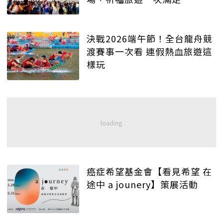
決戰2026端午節！全台龍舟競
渡賽事一次看 連假熱血旅遊這
樣玩
癌症希望基金會【看見希望 在
途中 a jounery】策展活動