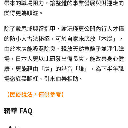
帶來的職場阻力，讓整體的事業發展與財運走向
變得更為順遂。
除了戴尾戒與留指甲，謝沅瑾更公開內行人才懂
的防小人古法秘招，可於自家床底放「木炭」，
由於木炭能吸濕除臭、釋放天然負離子並淨化磁
場，日本人更以此研發出備長炭，能改善身心健
康，更能藉由「炭」的諧音「賺」，為下半年職
場徹底黑翻紅、引來伯樂相助。
【民俗說法，僅供參考】
精華 FAQ