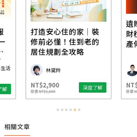
遺
報
打造安心住的家｜裝
財
一
修前必懂！住到老的
產
一
居住規劃全攻略
先
毒生活
林黛羚
NT$2,900
NT$
深度了解
了解
原價
NT$5,600
原價
N
相關文章