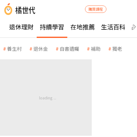
購買課程
退休理財
持續學習
在地推薦
生活百科
養生村
退休金
自書遺囑
補助
獨老