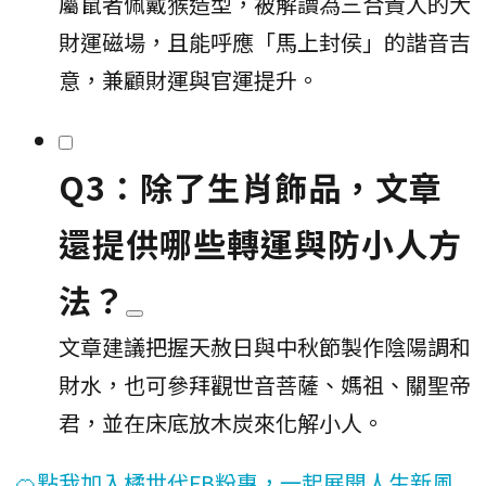
屬鼠者佩戴猴造型，被解讀為三合貴人的大
財運磁場，且能呼應「馬上封侯」的諧音吉
意，兼顧財運與官運提升。
Q3：除了生肖飾品，文章
還提供哪些轉運與防小人方
法？
文章建議把握天赦日與中秋節製作陰陽調和
財水，也可參拜觀世音菩薩、媽祖、關聖帝
君，並在床底放木炭來化解小人。
🍊點我加入橘世代FB粉專，一起展開人生新風