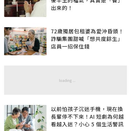
後半生的福氣，其實是「養」
出來的！
72歲獨居包租婆為愛沖昏頭！
詐騙集團甜喊「想共度餘生」
店員一招保住錢
以前怕孩子沉迷手機，現在換
長輩停不下來！AI 短劇為何越
看越入迷？小心 5 個生活警訊