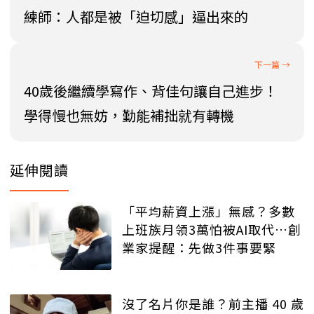
練師：人都是被「迫切感」逼出來的
40歲後繼續學寫作、背佳句讓自己進步！
學得慢也無妨，勤能補拙就有轉機
延伸閱讀
「平均薪資上漲」無感？多數
上班族月領3萬怕被AI取代…創
業家提醒：先做3件事要緊
沒了名片你是誰？前主播 40 歲