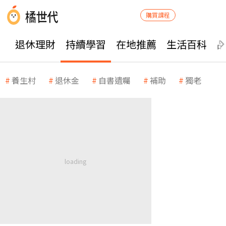
購買課程
退休理財
持續學習
在地推薦
生活百科
養生村
退休金
自書遺囑
補助
獨老