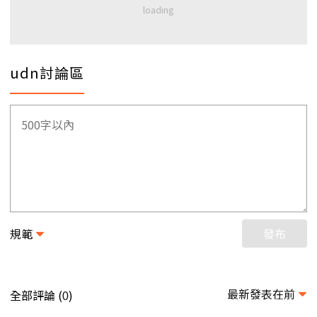
udn討論區
規範
發布
最新發表在前
全部評論 (
)
0