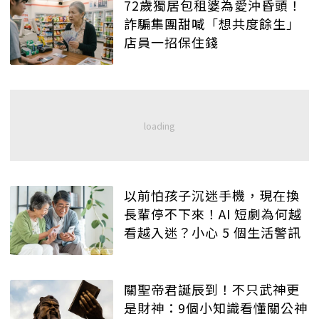
72歲獨居包租婆為愛沖昏頭！
詐騙集團甜喊「想共度餘生」
店員一招保住錢
以前怕孩子沉迷手機，現在換
長輩停不下來！AI 短劇為何越
看越入迷？小心 5 個生活警訊
關聖帝君誕辰到！不只武神更
是財神：9個小知識看懂關公神