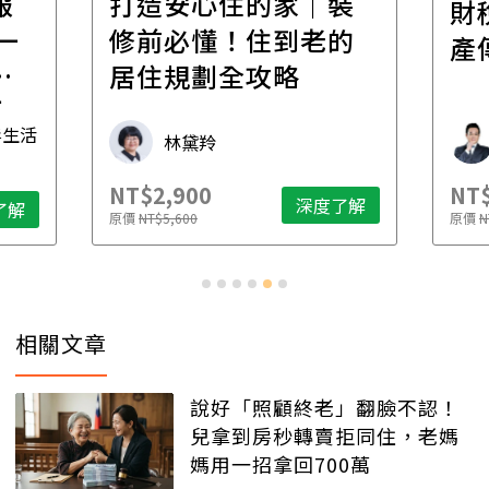
報
打造安心住的家｜裝
財
一
修前必懂！住到老的
產
一
居住規劃全攻略
先
毒生活
林黛羚
NT$2,900
NT$
深度了解
了解
原價
NT$5,600
原價
N
相關文章
說好「照顧終老」翻臉不認！
兒拿到房秒轉賣拒同住，老媽
媽用一招拿回700萬