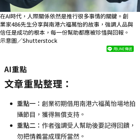
在AI時代，人際關係依然是推行很多事情的關鍵。創
業家486先生分享與南港六福萬怡的故事，強調人品與
信任是成功的根本，每一份幫助都應被珍惜與回報。
示意圖／Shutterstock
用LINE傳送
AI重點
文章重點整理：
重點一：
創業初期借用南港六福萬怡場地拍
攝節目，獲得無償支持。
重點二：
作者強調受人幫助後要記得回饋，
勿把情義當成理所當然。