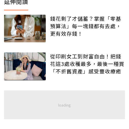
延伸閱讀
錢花剩了才儲蓄？掌握「零基
預算法」每一塊錢都有去處，
更有效存錢！
從印刷女工到財富自由！把錢
花這3處收穫最多，最後一種買
「不折舊資產」感受豐收療癒