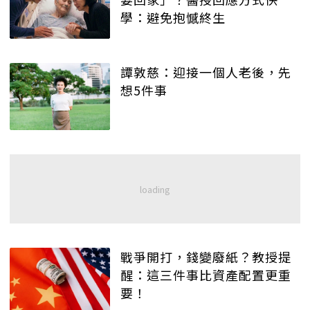
學：避免抱憾終生
譚敦慈：迎接一個人老後，先
想5件事
戰爭開打，錢變廢紙？教授提
醒：這三件事比資產配置更重
要！