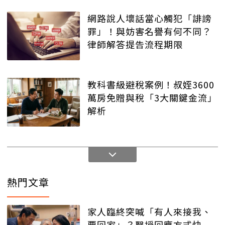
網路說人壞話當心觸犯「誹謗
罪」！與妨害名譽有何不同？
律師解答提告流程期限
教科書級避稅案例！叔姪3600
萬房免贈與稅「3大關鍵金流」
解析
熱門文章
家人臨終突喊「有人來接我、
要回家」？醫授回應方式快