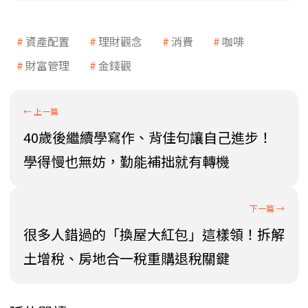
資產配置
理財觀念
消費
咖啡
財富管理
金錢觀
40歲後繼續學寫作、背佳句讓自己進步！
學得慢也無妨，勤能補拙就有轉機
很多人錯過的「換屋大紅包」這樣領！拆解
土增稅、房地合一稅重購退稅關鍵