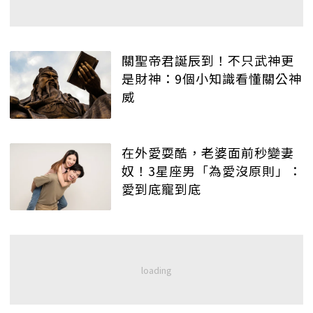
關聖帝君誕辰到！不只武神更
是財神：9個小知識看懂關公神
威
在外愛耍酷，老婆面前秒變妻
奴！3星座男「為愛沒原則」：
愛到底寵到底