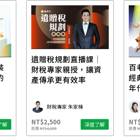
遺贈稅規劃直播課│
裝
百
財稅專家親授，讓資
的
經
產傳承更有效率
年
財稅專家 朱家棟
NT$2,500
NT$
了解
深度了解
原價
NT$4,888
原價
N