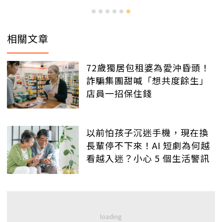
相關文章
72歲獨居包租婆為愛沖昏頭！
詐騙集團甜喊「想共度餘生」
店員一招保住錢
以前怕孩子沉迷手機，現在換
長輩停不下來！AI 短劇為何越
看越入迷？小心 5 個生活警訊