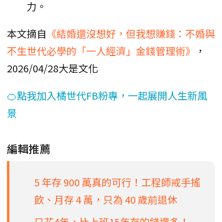
力。
本文摘自
《結婚還沒想好，但我想賺錢：不婚與
不生世代必學的「一人經濟」金錢管理術》
，
2026/04/28大是文化
🍊點我加入橘世代FB粉專，一起展開人生新風
景
編輯推薦
5 年存 900 萬真的可行！工程師戒手搖
飲、月存 4 萬，只為 40 歲前退休
只花4年，比上班15年存的錢還多！