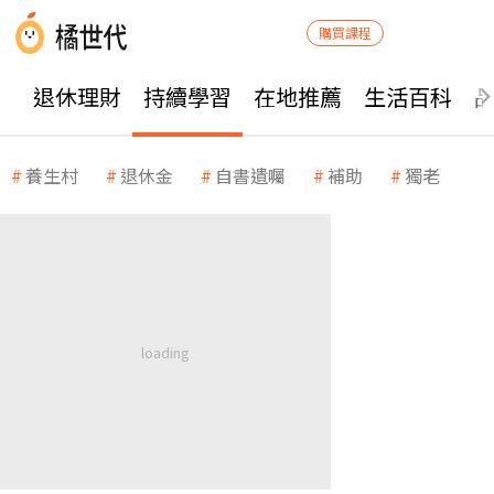
購買課程
退休理財
持續學習
在地推薦
生活百科
養生村
退休金
自書遺囑
補助
獨老