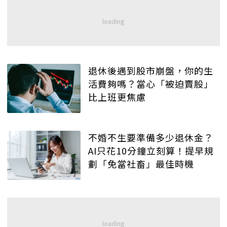
退休後遇到股市崩盤，你的生
活費夠嗎？當心「被迫賣股」
比上班更焦慮
不婚不生要準備多少退休金？
AI只花10分鐘立刻算！提早規
劃「免當社畜」最佳時機