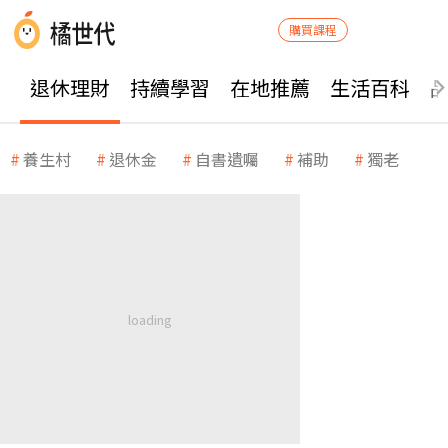
購買課程
退休理財
持續學習
在地推薦
生活百科
養生村
退休金
自書遺囑
補助
獨老