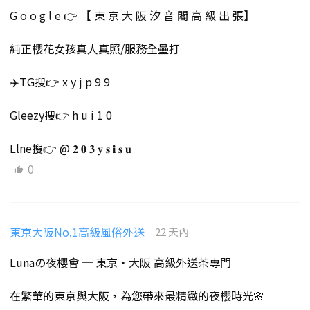
G o o g l e 👉 【 東 京 大 阪 汐 音 閣 高 級 出 張】
純正櫻花女孩真人真照/服務全壘打
✈️TG搜👉 x y j p 9 9
Gleezy搜👉 h u i 1 0
Llne搜👉 @ 𝟐 𝟎 𝟑 𝐲 𝐬 𝐢 𝐬 𝐮
0
東京大阪No.1高級風俗外送
22 天內
Lunaの夜櫻會 ─ 東京・大阪 高級外送茶專門
在繁華的東京與大阪，為您帶來最精緻的夜櫻時光🌸