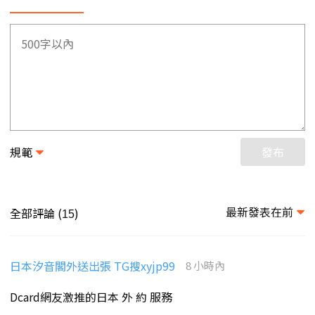
規範
發布
最新發表在前
全部評論 (
)
15
日本汐音閣外送出張 TG搜xyjp99
8 小時內
Dcard網友激推的日本 外 約 服務