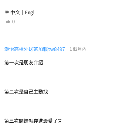
💬 中文｜Engl
0
瀞怡高檔外送茶加賴tw8497
1 個月內
第一次是朋友介紹
第二次是自己主動找
第三次開始就存進最愛了🤣