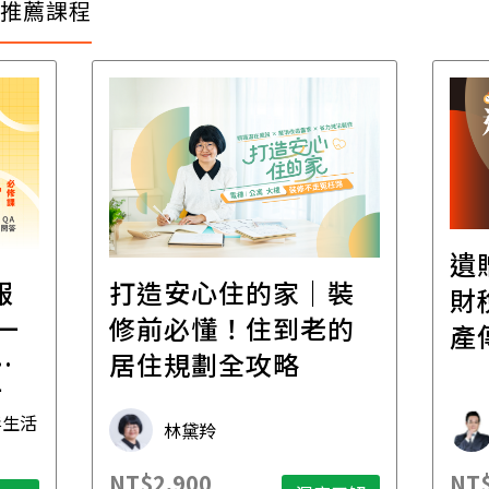
推薦課程
遺
報
打造安心住的家｜裝
財
一
修前必懂！住到老的
產
一
居住規劃全攻略
先
毒生活
林黛羚
NT$2,900
NT$