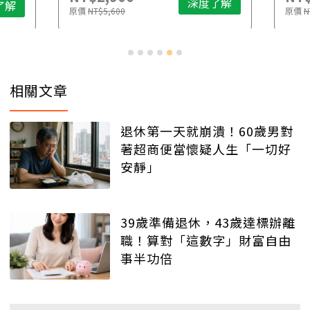
深度了解
了解
原價
NT$5,600
原價
N
相關文章
退休第一天就崩潰！60歲男對
著超商便當懷疑人生「一切好
安靜」
39歲準備退休，43歲達標辦離
職！算對「這數字」財富自由
事半功倍