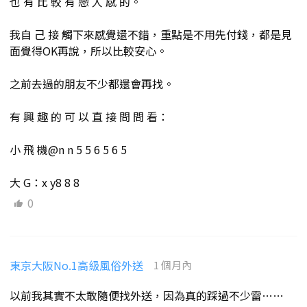
也 有 比 較 有 戀 人 感 的。
我自 己 接 觸下來感覺還不錯，重點是不用先付錢，都是見
面覺得OK再說，所以比較安心。
之前去過的朋友不少都還會再找。
有 興 趣 的 可 以 直 接 問 問 看：
小 飛 機@n n 5 5 6 5 6 5
大 G：x y8 8 8
0
東京大阪No.1高級風俗外送
1 個月內
以前我其實不太敢隨便找外送，因為真的踩過不少雷……