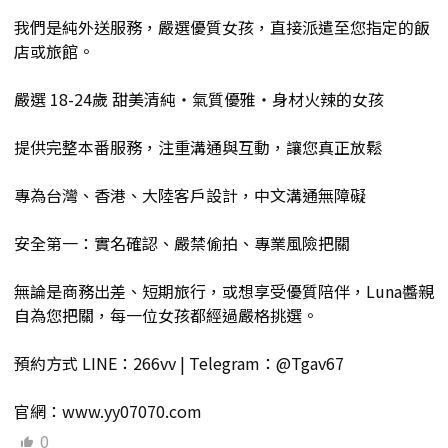
我們是純外送服務，嚴選優質女孩，直接派遣至您指定的飯
店或旅館。
嚴選 18-24歲 甜美清純・氣質優雅・身材火辣的女孩
提供完整本番服務，注重溝通與互動，讓您真正放鬆
專為台灣、香港、大陸客戶設計，中文溝通無障礙
安全第一：實名確認、嚴禁偷拍、專業風險把關
無論是商務出差、短期旅行，或想享受優質陪伴，Luna醬親
自為您把關，每一位女孩都經過嚴格挑選。
預約方式 LINE：266vv | Telegram：@Tgav67
官網：www.yy07070.com
0