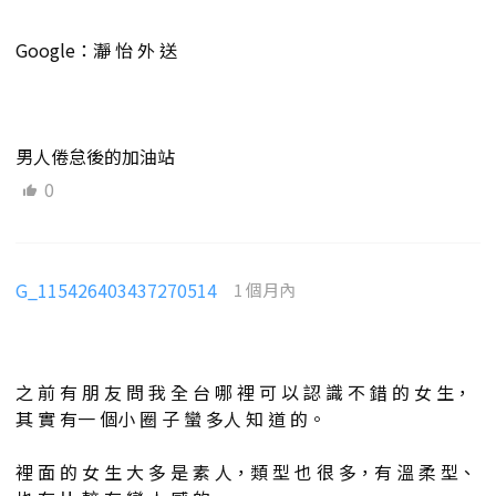
Google：瀞 怡 外 送
男人倦怠後的加油站
0
G_115426403437270514
1 個月內
之 前 有 朋 友 問 我 全 台 哪 裡 可 以 認 識 不 錯 的 女 生，
其 實 有一 個小 圈 子 蠻 多人 知 道 的。
裡 面 的 女 生 大 多 是 素 人，類 型 也 很 多，有 溫 柔 型、