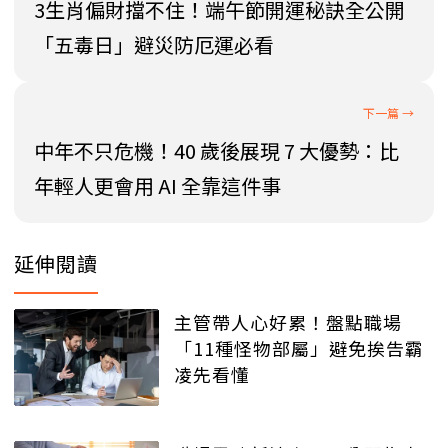
3生肖偏財擋不住！端午節開運秘訣全公開
「五毒日」避災防厄運必看
中年不只危機！40 歲後展現 7 大優勢：比
年輕人更會用 AI 全靠這件事
延伸閱讀
主管帶人心好累！盤點職場
「11種怪物部屬」避免挨告霸
凌先看懂