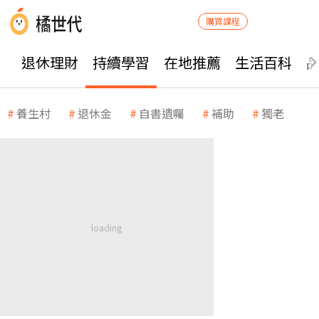
購買課程
退休理財
持續學習
在地推薦
生活百科
養生村
退休金
自書遺囑
補助
獨老