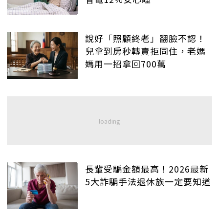
說好「照顧終老」翻臉不認！
兒拿到房秒轉賣拒同住，老媽
媽用一招拿回700萬
長輩受騙金額最高！2026最新
5大詐騙手法退休族一定要知道