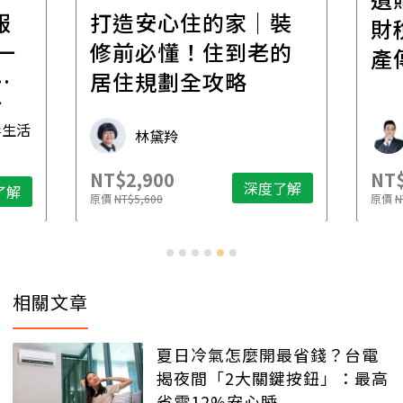
報
打造安心住的家｜裝
財
一
修前必懂！住到老的
產
一
居住規劃全攻略
先
毒生活
林黛羚
NT$2,900
NT$
深度了解
了解
原價
NT$5,600
原價
N
相關文章
夏日冷氣怎麼開最省錢？台電
揭夜間「2大關鍵按鈕」：最高
省電12%安心睡