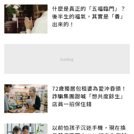
什麼是真正的「五福臨門」？
後半生的福氣，其實是「養」
出來的！
72歲獨居包租婆為愛沖昏頭！
詐騙集團甜喊「想共度餘生」
店員一招保住錢
以前怕孩子沉迷手機，現在換