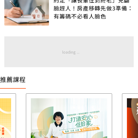
臉趕人！房產移轉先做3準備：
有籌碼不必看人臉色
推薦課程