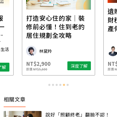
遺
報
打造安心住的家｜裝
財
一
修前必懂！住到老的
產
一
居住規劃全攻略
先
毒生活
林黛羚
NT$2,900
NT$
深度了解
了解
原價
NT$5,600
原價
N
相關文章
說好「照顧終老」翻臉不認！