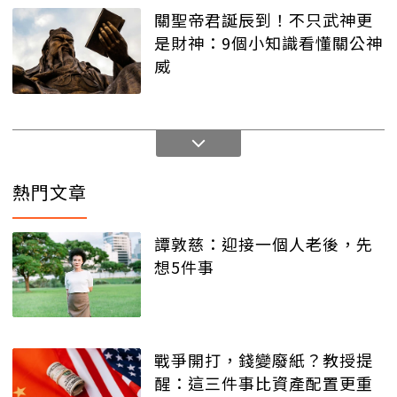
關聖帝君誕辰到！不只武神更
是財神：9個小知識看懂關公神
威
熱門文章
譚敦慈：迎接一個人老後，先
想5件事
戰爭開打，錢變廢紙？教授提
醒：這三件事比資產配置更重