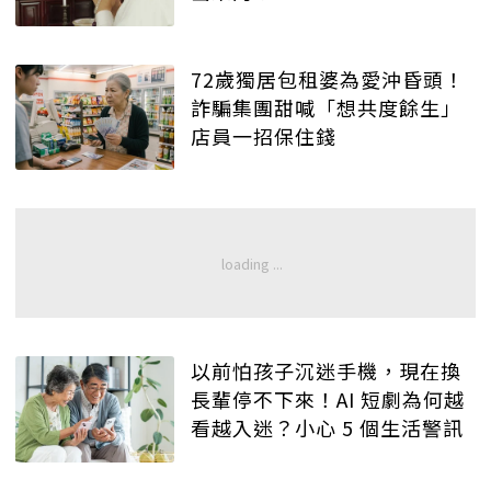
72歲獨居包租婆為愛沖昏頭！
詐騙集團甜喊「想共度餘生」
店員一招保住錢
以前怕孩子沉迷手機，現在換
長輩停不下來！AI 短劇為何越
看越入迷？小心 5 個生活警訊