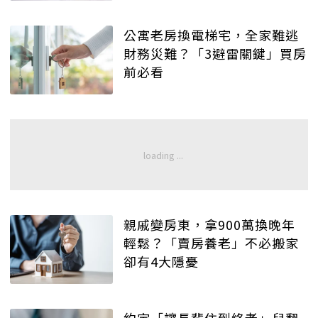
公寓老房換電梯宅，全家難逃
財務災難？「3避雷關鍵」買房
前必看
親戚變房東，拿900萬換晚年
輕鬆？「賣房養老」不必搬家
卻有4大隱憂
約定「讓長輩住到終老」兒翻