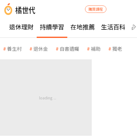
購買課程
退休理財
持續學習
在地推薦
生活百科
養生村
退休金
自書遺囑
補助
獨老