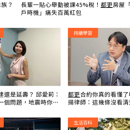
休族？
長輩一貼心舉動被課45%稅！
都更
房屋
戶時機」痛失百萬紅包
持續學習
建還是延壽？ 邱愛莉：
都更
合約你真的看懂了
一個問題，地震時你覺
揚律師：這幾條沒看清
是恐怖？
求償無門
生活百科