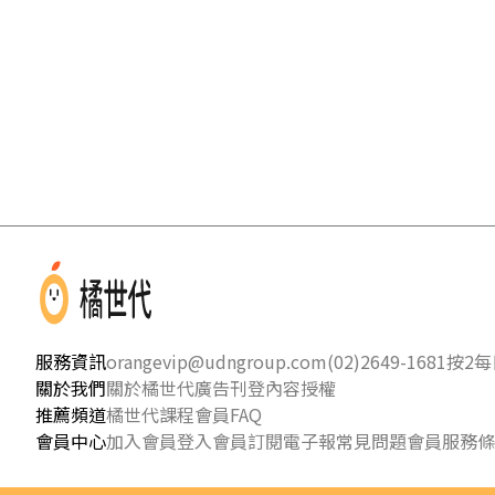
服務資訊
orangevip@udngroup.com
(02)2649-1681按2
每日
關於我們
關於橘世代
廣告刊登
內容授權
推薦頻道
橘世代課程
會員FAQ
會員中心
加入會員
登入會員
訂閱電子報
常見問題
會員服務條