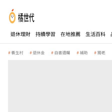
退休理財
持續學習
在地推薦
生活百科
養生村
退休金
自書遺囑
補助
獨老