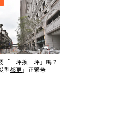
要「一坪換一坪」嗎？
災型
都更
」正緊急