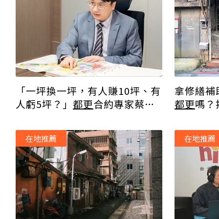
「一坪換一坪，有人賺10坪、有
拿修繕補
人虧5坪？」
都更
合約專家蔡志
都更
嗎？
揚律師解析關鍵差異
好何必拆
在地推薦
在地推薦