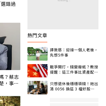
「選錯過
熱門文章
譚敦慈：迎接一個人老後，
先想5件事
戰爭開打，錢變廢紙？教授
提醒：這三件事比資產配置
嗎？蔡志
更重要！
楚，事後
只想退休後穩穩領錢！她出
清 0056 換這 3 檔好股：
股價高點照樣買