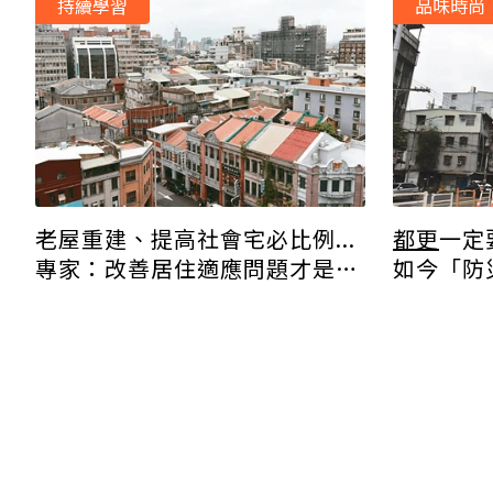
持續學習
品味時尚
老屋重建、提高社會宅必比例...
都更
一定
專家：改善居住適應問題才是良
如今「防
方！