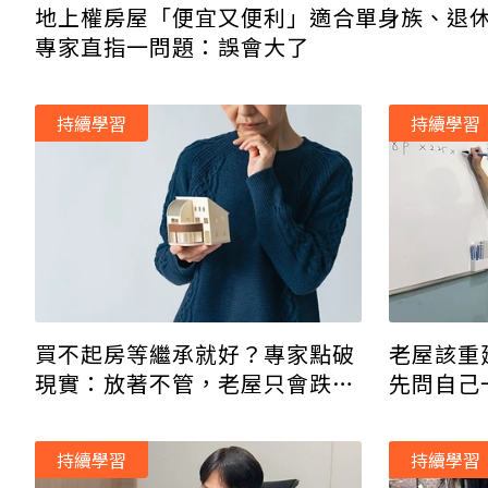
地上權房屋「便宜又便利」適合單身族、退
專家直指一問題：誤會大了
持續學習
持續學習
老屋該重
買不起房等繼承就好？專家點破
先問自己
現實：放著不管，老屋只會跌價
得安心還
變負擔！
持續學習
持續學習