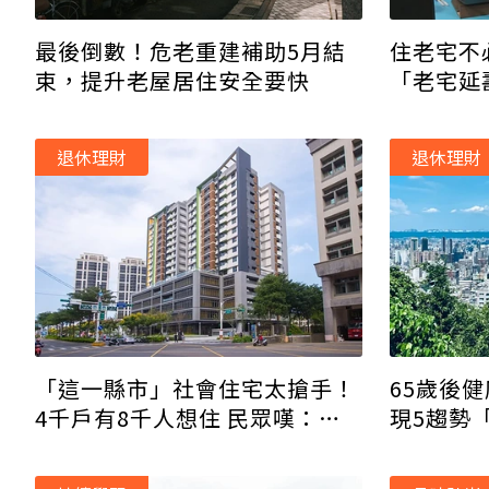
住老宅不
最後倒數！危老重建補助5月結
「老宅延
束，提升老屋居住安全要快
住更安全
退休理財
退休理財
「這一縣市」社會住宅太搶手！
65歲後
4千戶有8千人想住 民眾嘆：明
現5趨勢
年又要重新排隊…