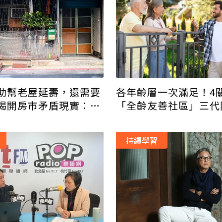
助幫老屋延壽，還需要
各年齡層一次滿足！4
揭開房市矛盾現實：蓋
「全齡友善社區」三代
地養老都OK
持續學習