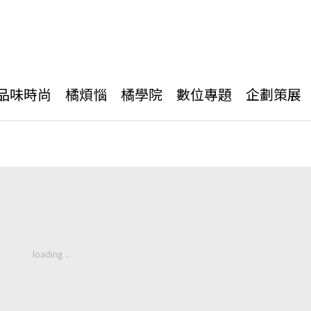
品味時尚
橘煩惱
橘學院
數位專題
企劃策展