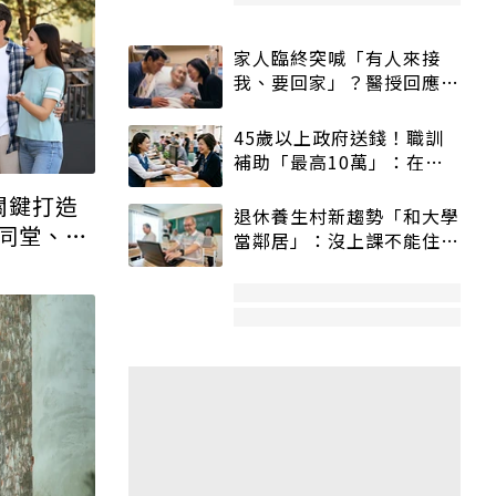
家人臨終突喊「有人來接
我、要回家」？醫授回應方
式快學：避免抱憾終生
45歲以上政府送錢！職訓
補助「最高10萬」：在
職、待業都能申請
關鍵打造
退休養生村新趨勢「和大學
同堂、在
當鄰居」：沒上課不能住、
宿舍變養老房