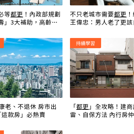
必等
都更
！內政部規劃
不只老城市需要
都更
！
壽」3大補助，高齡居
王偉忠：男人老了更該
持續學習
健康老、不退休 房市出
「
都更
」全攻略！建商
「這款房」必熱賣
雷、自保方法 內行房
開