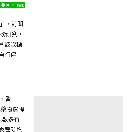
用LINE傳送
」，訂閱
磅研究，
片鼓吹糖
自行停
秘、警
比藥物還降
次數多有
家醫院均