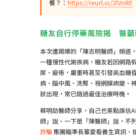
餐？：
https://reurl.cc/2lVnRE
糖友自行停藥風險揭 醫籲
本次遭踢爆的「陳志明醫師」頻道
一種慢性代謝疾病，糖友若因網路
尿、疲倦，嚴重時甚至引發高血糖
病、腦中風、洗腎、視網膜病變、
狀出現，常已錯過最佳治療時機。
蔡明劼醫師分享，自己也差點誤信A
師」說、一下是「陳醫師」說，不
詐騙
集團瞄準長輩愛看養生資訊、