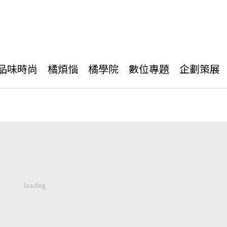
品味時尚
橘煩惱
橘學院
數位專題
企劃策展