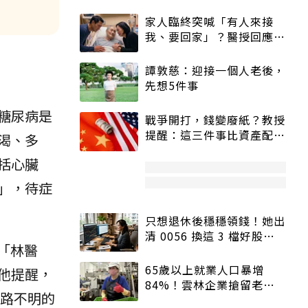
家人臨終突喊「有人來接
我、要回家」？醫授回應方
式快學：避免抱憾終生
譚敦慈：迎接一個人老後，
先想5件事
糖尿病是
戰爭開打，錢變廢紙？教授
提醒：這三件事比資產配置
渴、多
更重要！
括心臟
」，待症
只想退休後穩穩領錢！她出
清 0056 換這 3 檔好股：
「林醫
股價高點照樣買
65歲以上就業人口暴增
他提醒，
84%！雲林企業搶留老員
路不明的
工：穩定性高、經驗豐富