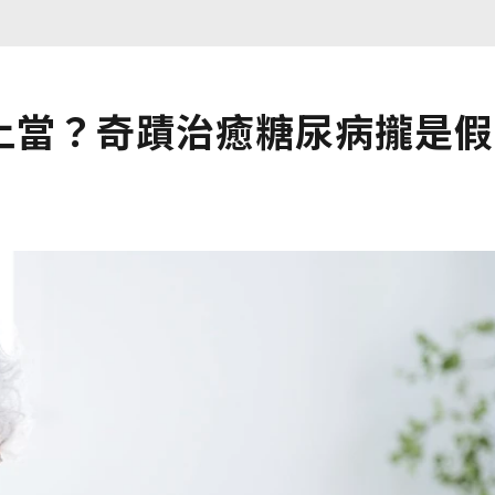
上當？奇蹟治癒糖尿病攏是