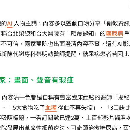
袍的
AI
人物主講，內容多以聳動口吻分享「衛教資訊
片稱台北榮總和台大醫院有「顛覆認知」的
糖尿病
重
不可信，兩家醫院也出面澄清內容不實。還有AI影
泌新陳代謝專科蔡明劼醫師提醒，糖尿病患者若因此
。
專家：畫面、聲音有瑕疵
頻道，內容清一色都是自稱有豐富臨床經驗的醫師「揭
、「5大食物吃了
血糖
從此不再失控」、「3口訣
等吸睛標題，一看訂閱數已達2萬、上百部影片觀看
醫院發展出革命性細菌療法、可奇蹟治愈糖尿病，兩