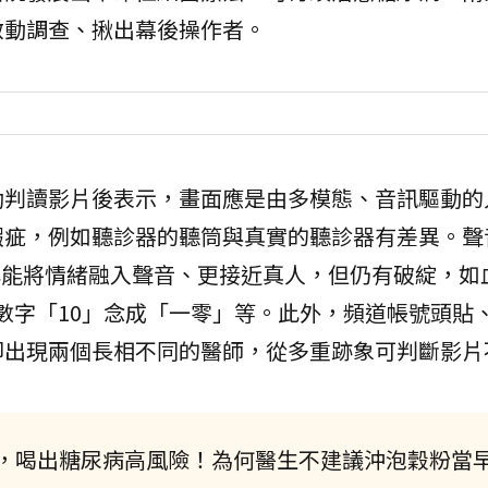
啟動調查、揪出幕後操作者。
助判讀影片後表示，畫面應是由多模態、音訊驅動的
瑕疵，例如聽診器的聽筒與真實的聽診器有差異。聲
已能將情緒融入聲音、更接近真人，但仍有破綻，如
法、數字「10」念成「一零」等。此外，頻道帳號頭貼
卻出現兩個長相不同的醫師，從多重跡象可判斷影片
，喝出糖尿病高風險！為何醫生不建議沖泡穀粉當