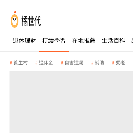
退休理財
持續學習
在地推薦
生活百科
養生村
退休金
自書遺囑
補助
獨老