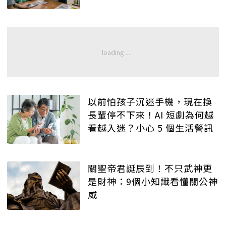
以前怕孩子沉迷手機，現在換
長輩停不下來！AI 短劇為何越
看越入迷？小心 5 個生活警訊
關聖帝君誕辰到！不只武神更
是財神：9個小知識看懂關公神
威