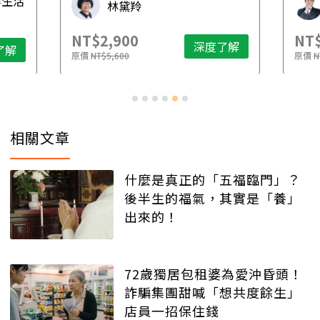
毒生活
林黛羚
NT$2,900
NT$
深度了解
了解
原價
NT$5,600
原價
N
相關文章
什麼是真正的「五福臨門」？
後半生的福氣，其實是「養」
出來的！
72歲獨居包租婆為愛沖昏頭！
詐騙集團甜喊「想共度餘生」
店員一招保住錢