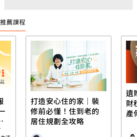
推薦課程
遺
報
打造安心住的家｜裝
財
一
修前必懂！住到老的
產
一
居住規劃全攻略
先