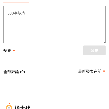
規範
發布
最新發表在前
全部評論 (
)
0