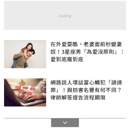
在外愛耍酷，老婆面前秒變妻
奴！3星座男「為愛沒原則」：
愛到底寵到底
網路說人壞話當心觸犯「誹謗
罪」！與妨害名譽有何不同？
律師解答提告流程期限