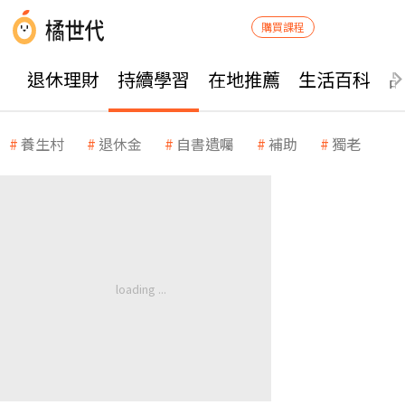
購買課程
退休理財
持續學習
在地推薦
生活百科
養生村
退休金
自書遺囑
補助
獨老