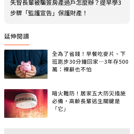
失智長輩被騙簽房產過戶怎麼辦？提早學3
步驟「監護宣告」保護財產！
延伸閱讀
全為了省錢！早餐吃麥片、下
班跑步30分鐘回家…3年存500
萬：裸辭也不怕
暗火難防！居家五大防災措施
必備，高齡長輩逃生關鍵是
「它」