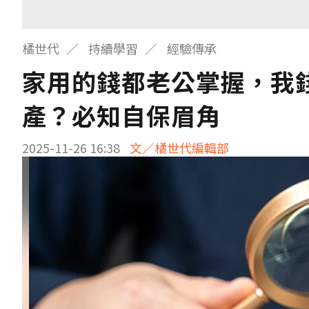
橘世代
持續學習
經驗傳承
家用的錢都老公掌握，我錢
產？必知自保眉角
2025-11-26 16:38
文／橘世代編輯部