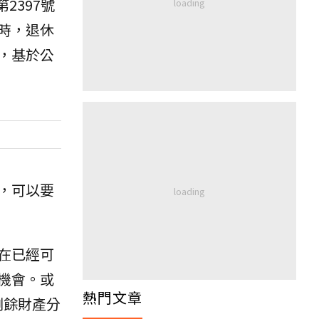
2397號
時，退休
，基於公
，可以要
在已經可
機會。或
熱門文章
剩餘財產分