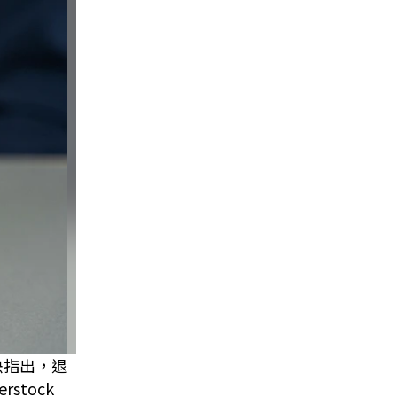
決指出，退
tock