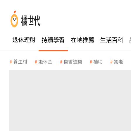
退休理財
持續學習
在地推薦
生活百科
養生村
退休金
自書遺囑
補助
獨老