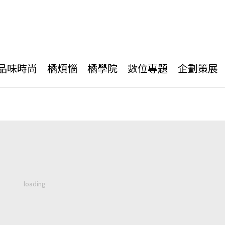
品味時尚
橘煩惱
橘學院
數位專題
企劃策展