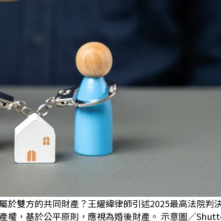
屬於雙方的共同財產？王耀緯律師引述2025最高法院判
基於公平原則，應視為婚後財產。 示意圖／Shutters