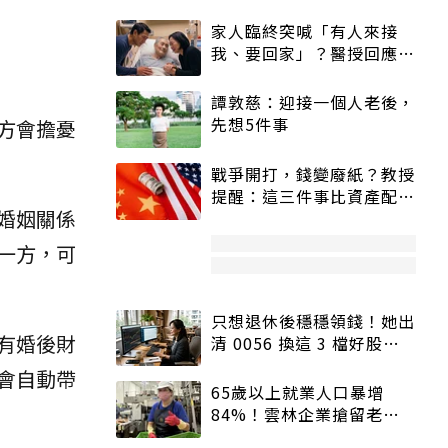
家人臨終突喊「有人來接
我、要回家」？醫授回應方
式快學：避免抱憾終生
譚敦慈：迎接一個人老後，
先想5件事
方會擔憂
戰爭開打，錢變廢紙？教授
提醒：這三件事比資產配置
婚姻關係
更重要！
一方，可
只想退休後穩穩領錢！她出
有婚後財
清 0056 換這 3 檔好股：
股價高點照樣買
會自動帶
65歲以上就業人口暴增
84%！雲林企業搶留老員
工：穩定性高、經驗豐富