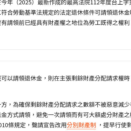
年（2025）最新作成的最高法院112年度台上字第
工符合勞動基準法規定的法定退休條件可請領退休金
沒有請領前已經具有財產權之地位為勞工既得之權利
經可以請領退休金，則在主張剩餘財產分配請求權時
一方，為確保剩餘財產分配請求之數額不被惡意減少
退金方式請領，避免一次請領而有可大額處分財產之
010條規定，聲請宣告改用
分別財產制
，提早行使