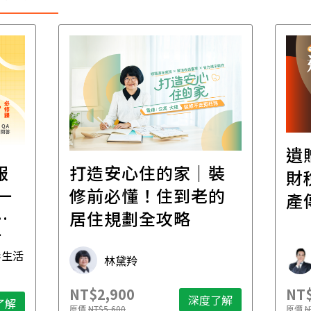
遺
報
打造安心住的家｜裝
財
一
修前必懂！住到老的
產
一
居住規劃全攻略
先
毒生活
林黛羚
NT$2,900
NT$
深度了解
了解
原價
NT$5,600
原價
N