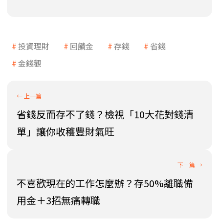
投資理財
回饋金
存錢
省錢
金錢觀
省錢反而存不了錢？檢視「10大花對錢清
單」讓你收穫豐財氣旺
不喜歡現在的工作怎麼辦？存50%離職備
用金＋3招無痛轉職