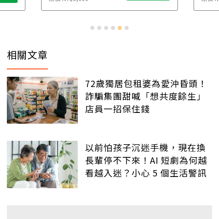
相關文章
72歲獨居包租婆為愛沖昏頭！
詐騙集團甜喊「想共度餘生」
店員一招保住錢
以前怕孩子沉迷手機，現在換
長輩停不下來！AI 短劇為何越
看越入迷？小心 5 個生活警訊