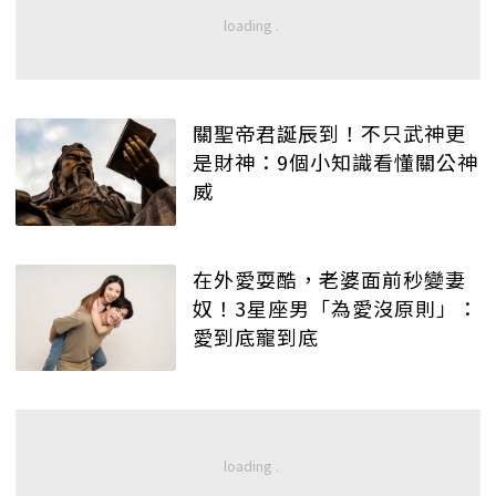
關聖帝君誕辰到！不只武神更
是財神：9個小知識看懂關公神
威
在外愛耍酷，老婆面前秒變妻
奴！3星座男「為愛沒原則」：
愛到底寵到底