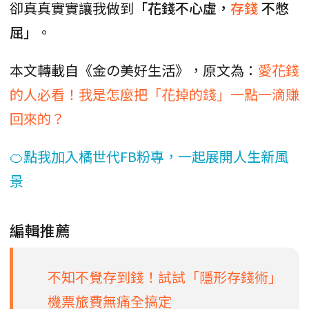
卻真真實實讓我做到
「花錢不心虛，
存錢
不憋
屈」
。
本文轉載自《金の美好生活》，原文為：
​愛花錢
的人必看！我是怎麼把「花掉的錢」一點一滴賺
回來的？
🍊點我加入橘世代FB粉專，一起展開人生新風
景
編輯推薦
不知不覺存到錢！試試「隱形存錢術」
機票旅費無痛全搞定