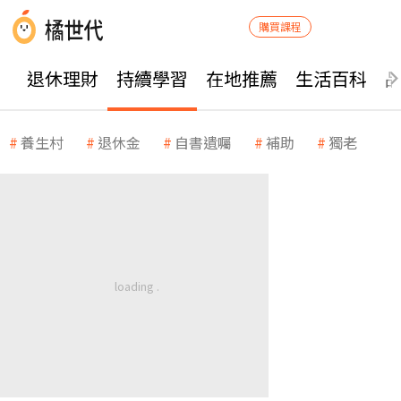
購買課程
退休理財
持續學習
在地推薦
生活百科
養生村
退休金
自書遺囑
補助
獨老