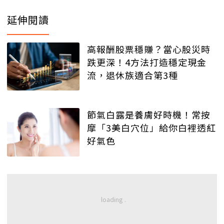
延伸閱讀
高報酬股票穩賺？當心股災時
跌更深！4方法打造穩定現金
流，退休族適合第3種
節氣白露是養膚好時機！常按
摩「3美白穴位」給你白裡透紅
好氣色