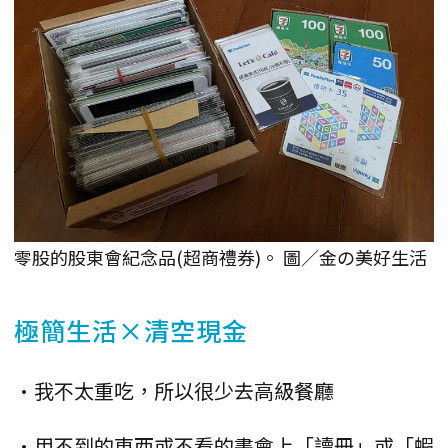
零股的股東會紀念品(超商禮券)。 圖／金の美好生活
極簡生活×清空現金
•我不太重吃，所以很少去高級餐廳
•用不到的東西或不看的書會上「讀冊」或「蝦