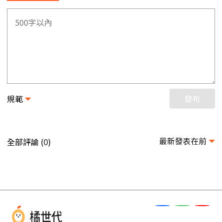
規範
發布
最新發表在前
全部評論 (
)
0