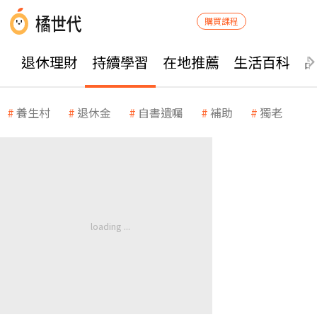
購買課程
退休理財
持續學習
在地推薦
生活百科
養生村
退休金
自書遺囑
補助
獨老