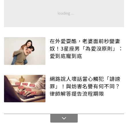
在外愛耍酷，老婆面前秒變妻
奴！3星座男「為愛沒原則」：
愛到底寵到底
網路說人壞話當心觸犯「誹謗
罪」！與妨害名譽有何不同？
律師解答提告流程期限