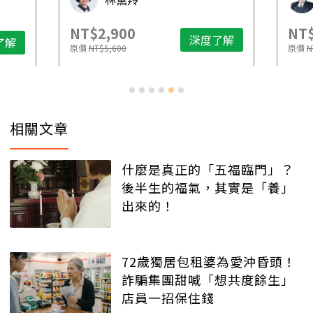
NT$2,900
NT$
深度了解
了解
原價
NT$5,600
原價
N
相關文章
什麼是真正的「五福臨門」？
後半生的福氣，其實是「養」
出來的！
72歲獨居包租婆為愛沖昏頭！
詐騙集團甜喊「想共度餘生」
店員一招保住錢