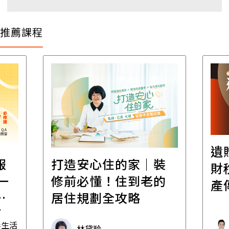
推薦課程
遺
報
打造安心住的家｜裝
財
一
修前必懂！住到老的
產
一
居住規劃全攻略
先
毒生活
林黛羚