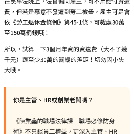
在民事法院上，法官偏向雇主，可不用給付資遣
費，但若是惡意不發遭到勞工檢舉，
雇主可是會
依《勞工退休金條例》第45-1條，可裁處30萬
至150萬罰鍰哦
！
所以，試算一下3個月年資的資遣費（大不了幾
千元）跟至少30萬的罰緩的差距！切勿因小失
大哦。
你是主管、HR或創業老闆嗎？
《陳業鑫的職場法律課｜職場必修防身
術》不只談員工權益，更深入主管、HR