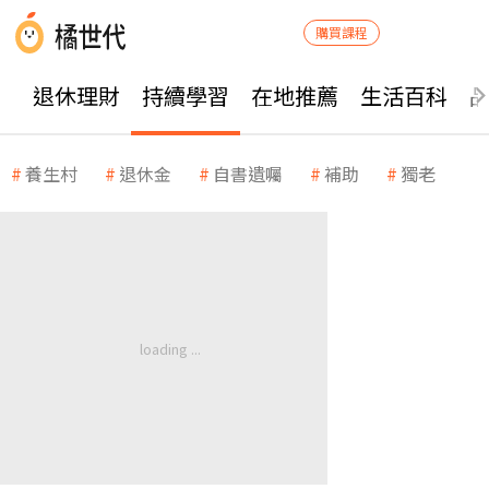
購買課程
退休理財
持續學習
在地推薦
生活百科
養生村
退休金
自書遺囑
補助
獨老