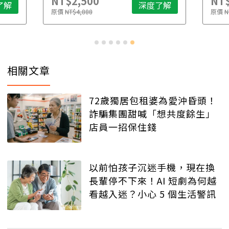
NT$2,500
NT$
了解
深度了解
原價
NT$4,888
原價
N
相關文章
72歲獨居包租婆為愛沖昏頭！
詐騙集團甜喊「想共度餘生」
店員一招保住錢
以前怕孩子沉迷手機，現在換
長輩停不下來！AI 短劇為何越
看越入迷？小心 5 個生活警訊