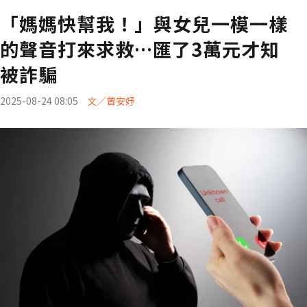
「媽媽快幫我！」與女兒一模一樣
的聲音打來求救…匯了3萬元才知
被詐騙
2025-08-24 08:05
文／曾安妤