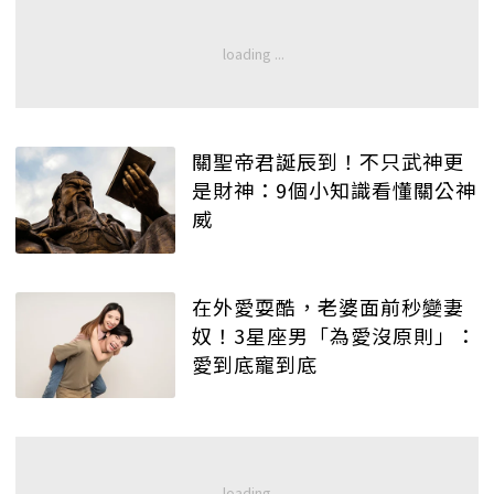
關聖帝君誕辰到！不只武神更
是財神：9個小知識看懂關公神
威
在外愛耍酷，老婆面前秒變妻
奴！3星座男「為愛沒原則」：
愛到底寵到底