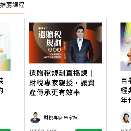
推薦課程
遺贈稅規劃直播課│
裝
百
財稅專家親授，讓資
的
經
產傳承更有效率
年
財稅專家 朱家棟