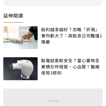
延伸閱讀
股利越多越好？忽略「折現」
害你虧大了：高股息公司難擋1
隱憂
點電蚊香較安全？當心毒物全
累積在呼吸道、心血管！醫揭
使用3原則