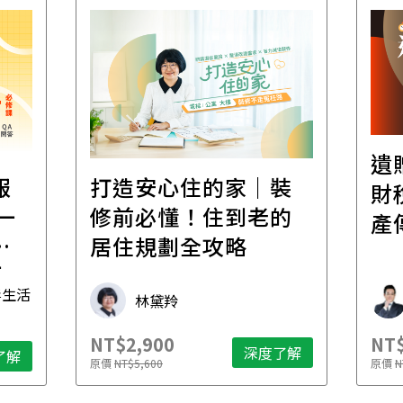
遺
報
打造安心住的家｜裝
財
一
修前必懂！住到老的
產
一
居住規劃全攻略
先
毒生活
林黛羚
NT$2,900
NT$
深度了解
了解
原價
NT$5,600
原價
N