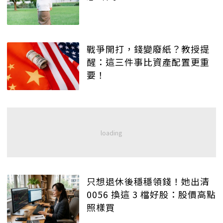
戰爭開打，錢變廢紙？教授提
醒：這三件事比資產配置更重
要！
只想退休後穩穩領錢！她出清
0056 換這 3 檔好股：股價高點
照樣買