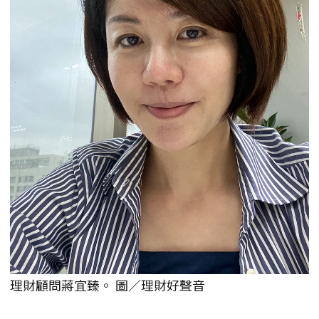
理財顧問蔣宜臻。 圖／理財好聲音