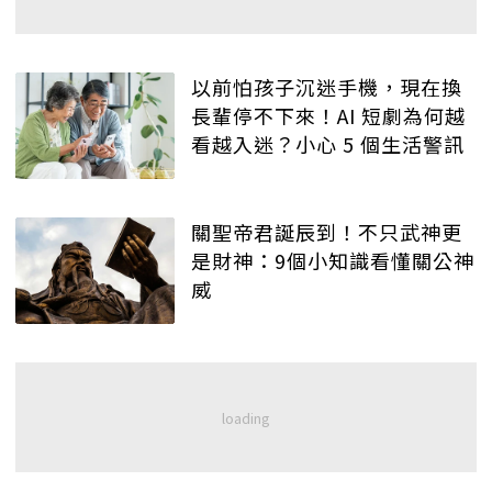
以前怕孩子沉迷手機，現在換
長輩停不下來！AI 短劇為何越
看越入迷？小心 5 個生活警訊
關聖帝君誕辰到！不只武神更
是財神：9個小知識看懂關公神
威