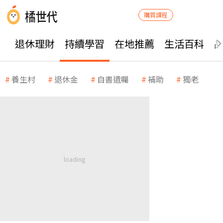
購買課程
退休理財
持續學習
在地推薦
生活百科
養生村
退休金
自書遺囑
補助
獨老