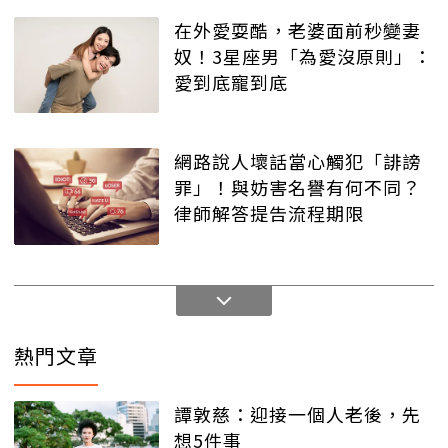
在外愛耍酷，老婆面前秒變妻
奴！3星座男「為愛沒原則」：
愛到底寵到底
網路說人壞話當心觸犯「誹謗
罪」！與妨害名譽有何不同？
律師解答提告流程期限
熱門文章
譚敦慈：迎接一個人老後，先
想5件事