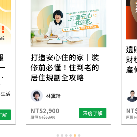
遺
報
打造安心住的家｜裝
財
一
修前必懂！住到老的
產
一
居住規劃全攻略
先
毒生活
林黛羚
NT$2,900
NT$
深度了解
了解
原價
NT$5,600
原價
N