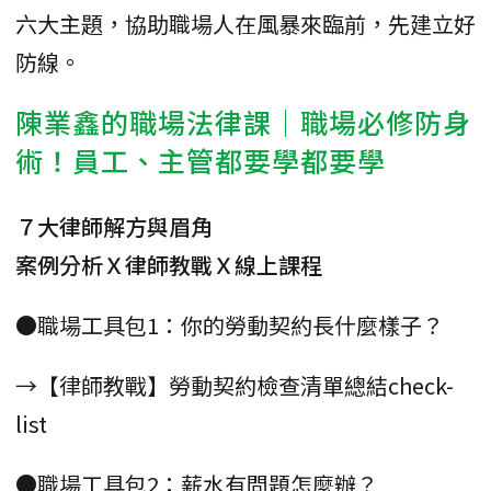
六大主題，協助職場人在風暴來臨前，先建立好
防線。
陳業鑫的職場法律課｜職場必修防身
術！
員工、主管都要學都要學
７大律師解方與眉角
案例分析Ｘ律師教戰Ｘ線上課程
●職場工具包1：你的勞動契約長什麼樣子？
→【律師教戰】勞動契約檢查清單總結check-
list
●職場工具包2：薪水有問題怎麼辦？