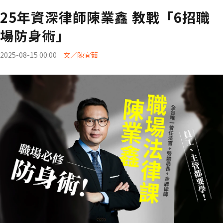
25年資深律師陳業鑫 教戰「6招職
場防身術」
2025-08-15 00:00
文／陳宜茹