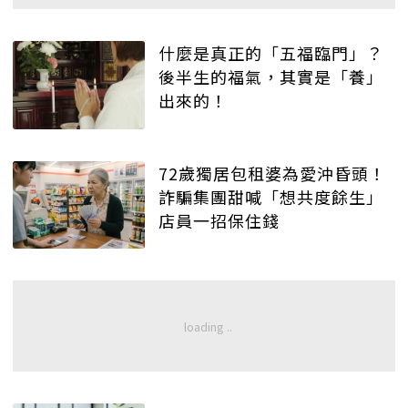
什麼是真正的「五福臨門」？
後半生的福氣，其實是「養」
出來的！
72歲獨居包租婆為愛沖昏頭！
詐騙集團甜喊「想共度餘生」
店員一招保住錢