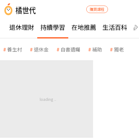
購買課程
退休理財
持續學習
在地推薦
生活百科
養生村
退休金
自書遺囑
補助
獨老