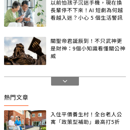
以前怕孩子沉迷手機，現在換
長輩停不下來！AI 短劇為何越
看越入迷？小心 5 個生活警訊
關聖帝君誕辰到！不只武神更
是財神：9個小知識看懂關公神
威
熱門文章
入住平價養生村！全台老人公
寓「政策型補助」最高打5折