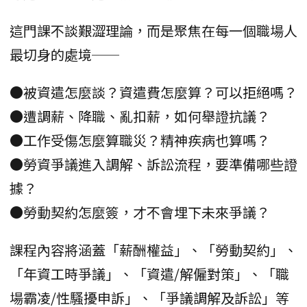
這門課不談艱澀理論，而是聚焦在每一個職場人
最切身的處境──
●被資遣怎麼談？資遣費怎麼算？可以拒絕嗎？
●遭調薪、降職、亂扣薪，如何舉證抗議？
●工作受傷怎麼算職災？精神疾病也算嗎？
●勞資爭議進入調解、訴訟流程，要準備哪些證
據？
●勞動契約怎麼簽，才不會埋下未來爭議？
課程內容將涵蓋「薪酬權益」、「勞動契約」、
「年資工時爭議」、「資遣/解僱對策」、「職
場霸凌/性騷擾申訴」、「爭議調解及訴訟」等