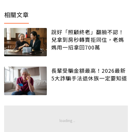
相關文章
說好「照顧終老」翻臉不認！
兒拿到房秒轉賣拒同住，老媽
媽用一招拿回700萬
長輩受騙金額最高！2026最新
5大詐騙手法退休族一定要知道