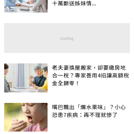
十萬斷送姊妹情...
老夫妻換屋搬家，卻要繳房地
合一稅？專家善用4招讓高額稅
金全歸零！
嘴巴飄出「爛水果味」？小心
恐患7疾病：再不理就慘了