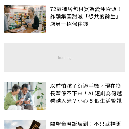
72歲獨居包租婆為愛沖昏頭！
詐騙集團甜喊「想共度餘生」
店員一招保住錢
以前怕孩子沉迷手機，現在換
長輩停不下來！AI 短劇為何越
看越入迷？小心 5 個生活警訊
關聖帝君誕辰到！不只武神更