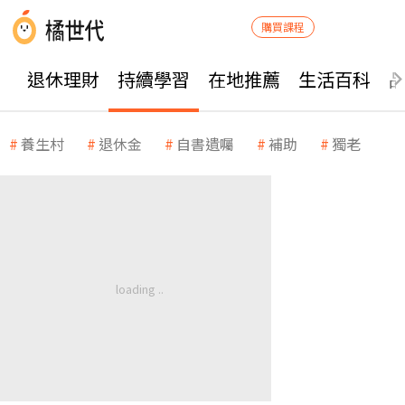
購買課程
退休理財
持續學習
在地推薦
生活百科
養生村
退休金
自書遺囑
補助
獨老