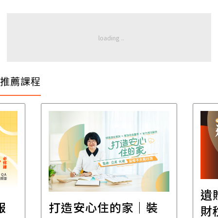
推薦課程
遺
報
打造安心住的家｜裝
財