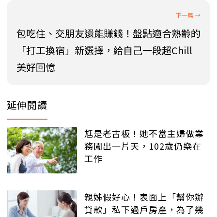
包吃住、交朋友還能賺錢！盤點適合熟齡的
「打工換宿」新選擇，給自己一段超Chill
美好回憶
延伸閱讀
尪是老古板！她不當主婦做業
務闖出一片天，102歲仍樂在
工作
親姊假好心！表面上「幫你辦
貸款」私下過戶房產，為了幾