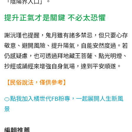
「陰陽界入口」。
提升正氣才是關鍵 不必太恐懼
謝沅瑾也提醒，鬼月雖有諸多禁忌，但只要心存
敬意、避開風險、提升陽氣，自能安然度過。若
仍感疑慮，也可透過拜地藏王菩薩、點光明燈、
抄經或誦經來增強自身氣場，達到平安順遂。
【民俗說法，僅供參考】
🍊點我加入橘世代FB粉專，一起展開人生新風
景
編輯推薦