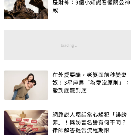
是財神：9個小知識看懂關公神
威
在外愛耍酷，老婆面前秒變妻
奴！3星座男「為愛沒原則」：
愛到底寵到底
網路說人壞話當心觸犯「誹謗
罪」！與妨害名譽有何不同？
律師解答提告流程期限