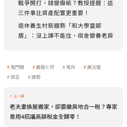
戰爭開打，錢變廢紙？教授提醒：這
三件事比資產配置更重要！
退休養生村新趨勢「和大學當鄰
居」：沒上課不能住、宿舍變養老房
鬼門開
農曆七月
鬼月
謝沅瑾
禁忌
運勢
老夫妻換屋搬家，卻要繳房地合一稅？專家
善用4招讓高額稅金全歸零！