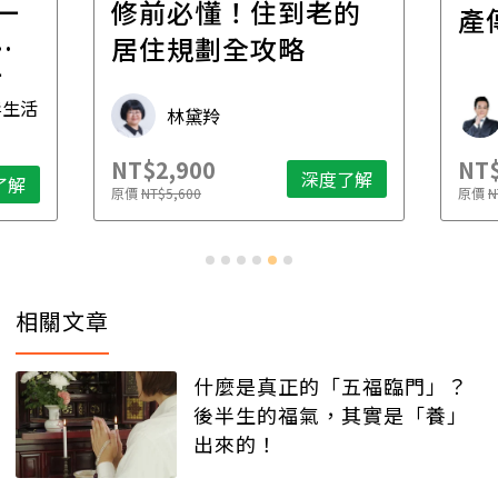
一
修前必懂！住到老的
產
一
居住規劃全攻略
先
毒生活
林黛羚
NT$2,900
NT$
深度了解
了解
原價
NT$5,600
原價
N
相關文章
什麼是真正的「五福臨門」？
後半生的福氣，其實是「養」
出來的！