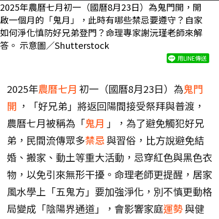
2025年農曆七月初一（國曆8月23日）為鬼門開，開
啟一個月的「鬼月」，此時有哪些禁忌要遵守？自家
如何淨化慎防好兄弟登門？命理專家謝沅瑾老師來解
答。 示意圖／Shutterstock
用LINE傳送
2025年
農曆七月
初一（國曆8月23日）為
鬼門
開
，「好兄弟」將返回陽間接受祭拜與普渡，
農曆七月被稱為「
鬼月
」，為了避免觸犯好兄
弟，民間流傳眾多
禁忌
與習俗，比方說避免結
婚、搬家、動土等重大活動，忌穿紅色與黑色衣
物，以免引來無形干擾。命理老師更提醒，居家
風水學上「五鬼方」要加強淨化，別不慎更動格
局變成「陰陽界通道」，會影響家庭
運勢
與健