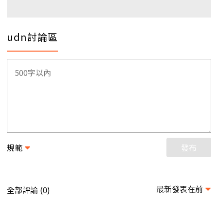
udn討論區
規範
發布
最新發表在前
全部評論 (
)
0