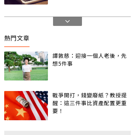
熱門文章
譚敦慈：迎接一個人老後，先
想5件事
戰爭開打，錢變廢紙？教授提
醒：這三件事比資產配置更重
要！