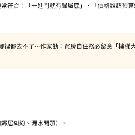
通常符合：「一進門就有歸屬感」、「價格雖超預算
哪裡都去不了…作家勸：買房自住務必留意「樓梯
如鄰居糾紛、漏水問題）。