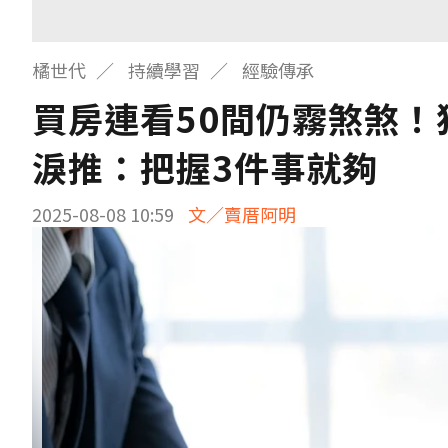
橘世代
持續學習
經驗傳承
買房連看50間仍霧煞煞
淚推：把握3件事就夠
2025-08-08 10:59
文／賣厝阿明