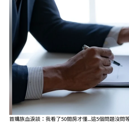
首購族血淚談：我看了50間房才懂...這5個問題沒問等於白