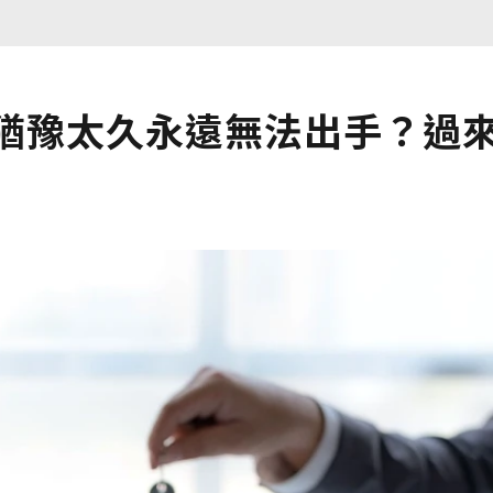
！猶豫太久永遠無法出手？過