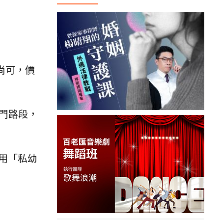
尚可，價
熱門路段，
用「私幼