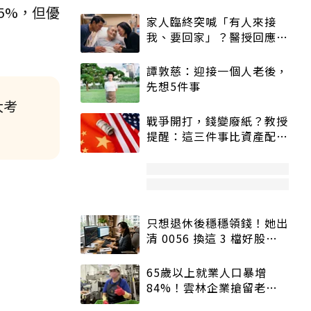
5%，但優
家人臨終突喊「有人來接
我、要回家」？醫授回應方
式快學：避免抱憾終生
譚敦慈：迎接一個人老後，
先想5件事
大考
戰爭開打，錢變廢紙？教授
提醒：這三件事比資產配置
更重要！
只想退休後穩穩領錢！她出
清 0056 換這 3 檔好股：
股價高點照樣買
65歲以上就業人口暴增
84%！雲林企業搶留老員
工：穩定性高、經驗豐富