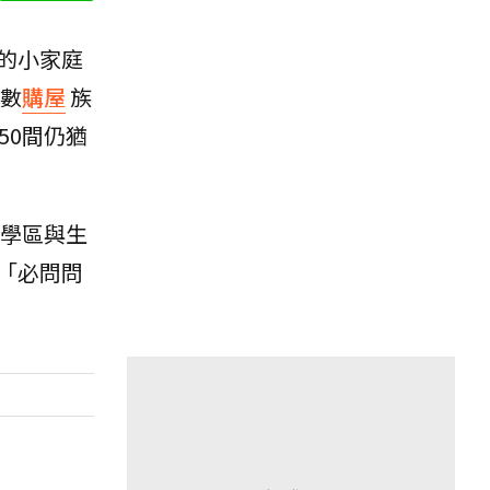
的小家庭
數
購屋
族
50間仍猶
學區與生
「必問問