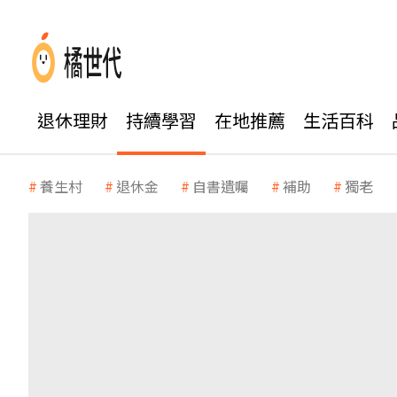
退休理財
持續學習
在地推薦
生活百科
養生村
退休金
自書遺囑
補助
獨老