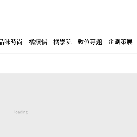
品味時尚
橘煩惱
橘學院
數位專題
企劃策展