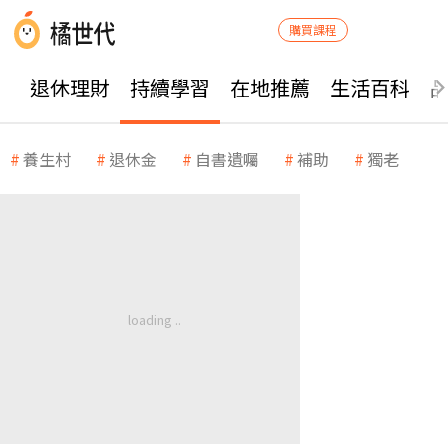
購買課程
退休理財
持續學習
在地推薦
生活百科
養生村
退休金
自書遺囑
補助
獨老