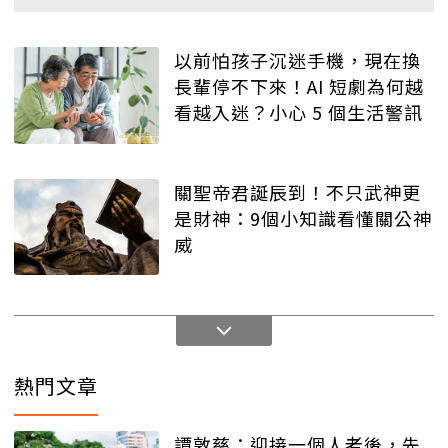
以前怕孩子沉迷手機，現在換
長輩停不下來！AI 短劇為何越
看越入迷？小心 5 個生活警訊
關聖帝君誕辰到！不只武神更
是財神：9個小知識看懂關公神
威
熱門文章
譚敦慈：迎接一個人老後，先