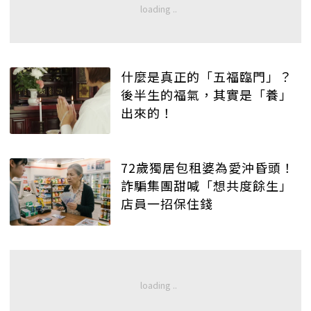
什麼是真正的「五福臨門」？
後半生的福氣，其實是「養」
出來的！
72歲獨居包租婆為愛沖昏頭！
詐騙集團甜喊「想共度餘生」
店員一招保住錢