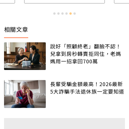
相關文章
說好「照顧終老」翻臉不認！
兒拿到房秒轉賣拒同住，老媽
媽用一招拿回700萬
長輩受騙金額最高！2026最新
5大詐騙手法退休族一定要知道