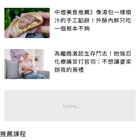
中壢美食推薦》像湯包一樣噴
汁的手工餡餅！外酥內鮮只吃
一個根本不夠
為離婚激起生存鬥志！她強忍
化療痛苦打官司：不想讓婆家
辦我的喪禮
推薦課程