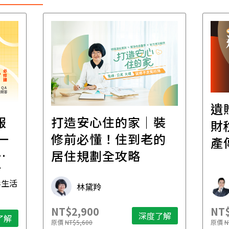
遺
報
打造安心住的家｜裝
財
一
修前必懂！住到老的
產
一
居住規劃全攻略
先
毒生活
林黛羚
NT$2,900
NT$
深度了解
了解
原價
NT$5,600
原價
N