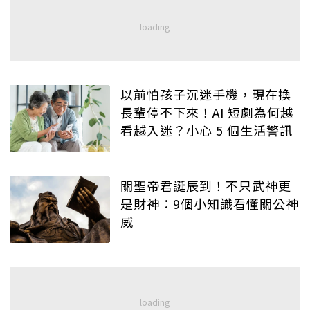
以前怕孩子沉迷手機，現在換
長輩停不下來！AI 短劇為何越
看越入迷？小心 5 個生活警訊
關聖帝君誕辰到！不只武神更
是財神：9個小知識看懂關公神
威