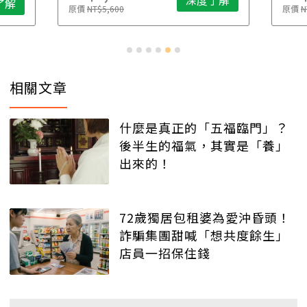
深度了解
了解
原價
NT$5,600
原價
N
相關文章
什麼是真正的「五福臨門」？
後半生的福氣，其實是「養」
出來的！
72歲獨居包租婆為愛沖昏頭！
詐騙集團甜喊「想共度餘生」
店員一招保住錢