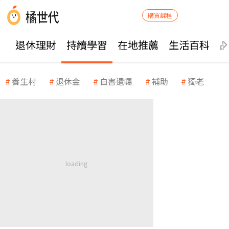
購買課程
退休理財
持續學習
在地推薦
生活百科
養生村
退休金
自書遺囑
補助
獨老