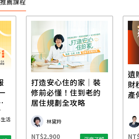
推薦課程
遺
報
打造安心住的家｜裝
財
一
修前必懂！住到老的
產
一
居住規劃全攻略
先
毒生活
林黛羚
NT$2,900
NT$