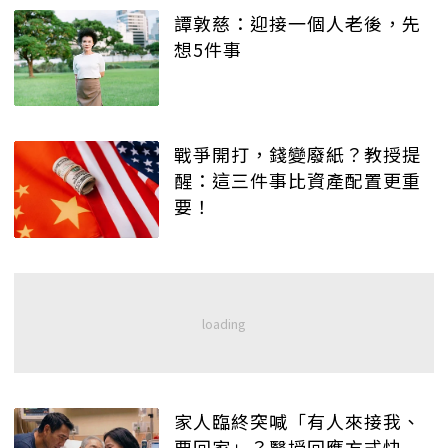
譚敦慈：迎接一個人老後，先
想5件事
戰爭開打，錢變廢紙？教授提
醒：這三件事比資產配置更重
要！
家人臨終突喊「有人來接我、
要回家」？醫授回應方式快