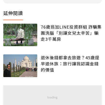
延伸閱讀
76歲翁加LINE投資群組 詐騙集
團洗腦「別讓女兒太辛苦」騙
走3千萬房
退休後錢都拿去旅遊？45歲提
早退休族：旅行讓我認識金錢
的價值