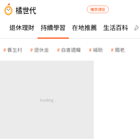
購買課程
退休理財
持續學習
在地推薦
生活百科
養生村
退休金
自書遺囑
補助
獨老