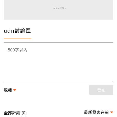
udn討論區
規範
發布
最新發表在前
全部評論 (
)
0