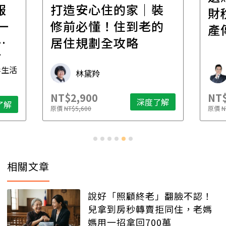
報
打造安心住的家｜裝
財
一
修前必懂！住到老的
產
一
居住規劃全攻略
先
毒生活
林黛羚
NT$2,900
NT$
深度了解
了解
原價
NT$5,600
原價
N
相關文章
說好「照顧終老」翻臉不認！
兒拿到房秒轉賣拒同住，老媽
媽用一招拿回700萬