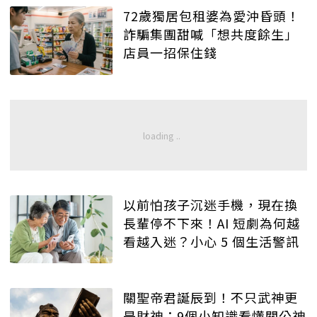
72歲獨居包租婆為愛沖昏頭！
詐騙集團甜喊「想共度餘生」
店員一招保住錢
以前怕孩子沉迷手機，現在換
長輩停不下來！AI 短劇為何越
看越入迷？小心 5 個生活警訊
關聖帝君誕辰到！不只武神更
是財神：9個小知識看懂關公神