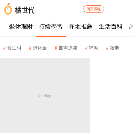
購買課程
退休理財
持續學習
在地推薦
生活百科
養生村
退休金
自書遺囑
補助
獨老