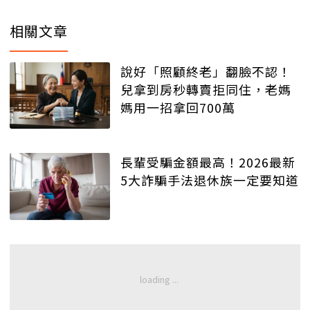
相關文章
說好「照顧終老」翻臉不認！
兒拿到房秒轉賣拒同住，老媽
媽用一招拿回700萬
長輩受騙金額最高！2026最新
5大詐騙手法退休族一定要知道