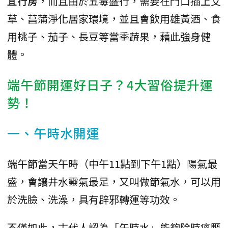
宜行房
，而且由於五毒盛行，需要在門口插上艾
草、菖蒲淨化居家環境，並且會飲用雄黃酒、食
用桃子、茄子、長豆等當季蔬果，藉此強身健
體。
端午節開運好日子？4大習俗提升運
勢！
一、午時水開運
端午節當天午時（中午11點到下午1點）陽氣最
盛，會讓井水靈氣最足，又叫做節氣水，可以用
於洗臉、洗澡，具有辟邪轉運等功效。
不僅如此，古代人認為「午時水」能夠除時瘟驅