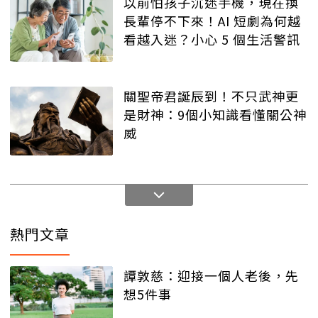
以前怕孩子沉迷手機，現在換
長輩停不下來！AI 短劇為何越
看越入迷？小心 5 個生活警訊
關聖帝君誕辰到！不只武神更
是財神：9個小知識看懂關公神
威
熱門文章
譚敦慈：迎接一個人老後，先
想5件事