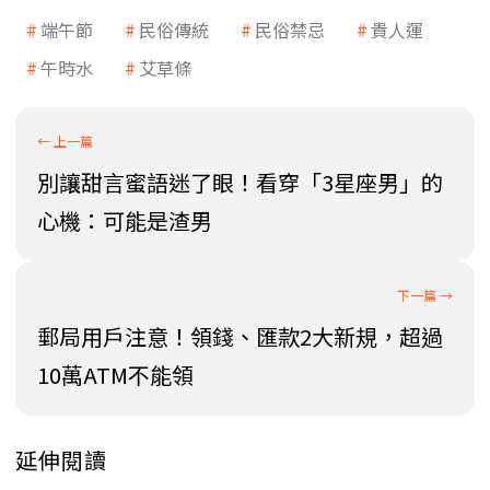
端午節
民俗傳統
民俗禁忌
貴人運
午時水
艾草條
別讓甜言蜜語迷了眼！看穿「3星座男」的
心機：可能是渣男
郵局用戶注意！領錢、匯款2大新規，超過
10萬ATM不能領
延伸閱讀