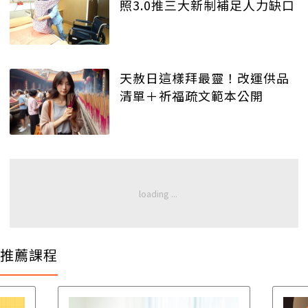
照3.0推三大新制補足人力缺口
天赦日這樣拜最靈！改運供品
清單＋祈福疏文範本公開
推薦課程