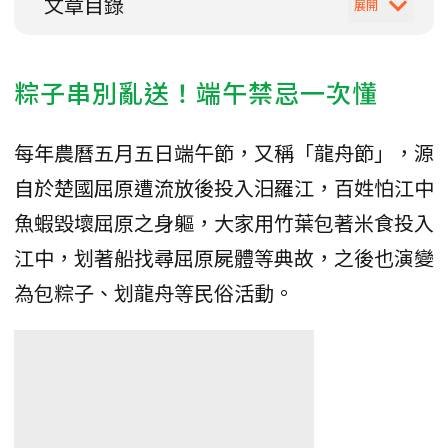
文章目錄
粽子串別亂送！端午禁忌一次懂
每年農曆五月五日端午節，又稱「龍舟節」，源
自於楚國屈原遭流放後投入汨羅江，百姓怕江中
魚蝦毀壞屈原之身軀，大家用竹葉包著米食投入
江中，划著船找尋屈原屍體等典故，之後也演變
為包粽子、划龍舟等民俗活動。