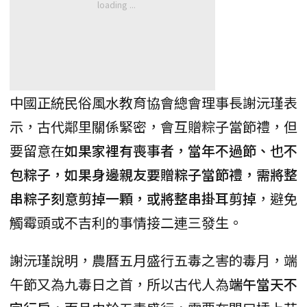
中國正統民俗風水教育協會總會理事長謝沅瑾表
示，古代鄰里關係緊密，會互贈粽子當節禮，但
要留意在
如果家裡有喪事者，當年不過節、也不
包粽子，如果身邊親友要贈粽子當節禮，需將整
串粽子刻意剪掉一顆，或將整串掛耳剪掉
，避免
觸霉頭或不吉利的事情接二連三發生。
謝沅瑾說明，農曆五月盛行五毒之害的毒月，端
午節又為九毒日之首，所以古代人為
端午當天不