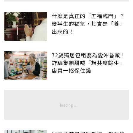
什麼是真正的「五福臨門」？
後半生的福氣，其實是「養」
出來的！
72歲獨居包租婆為愛沖昏頭！
詐騙集團甜喊「想共度餘生」
店員一招保住錢