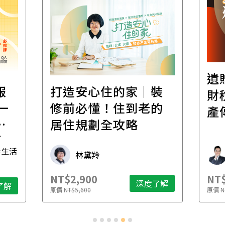
遺
報
打造安心住的家｜裝
財
一
修前必懂！住到老的
產
一
居住規劃全攻略
先
毒生活
林黛羚
NT$2,900
NT$
深度了解
了解
原價
NT$5,600
原價
N