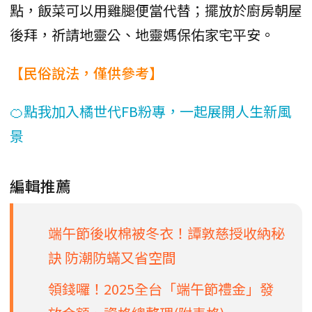
點，飯菜可以用雞腿便當代替；擺放於廚房朝屋
後拜，祈請地靈公、地靈媽保佑家宅平安。
【民俗說法，僅供參考】
🍊點我加入橘世代FB粉專，一起展開人生新風
景
編輯推薦
端午節後收棉被冬衣！譚敦慈授收納秘
訣 防潮防蟎又省空間
領錢囉！2025全台「端午節禮金」發