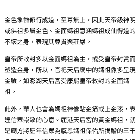
金色象徵修行成道，至尊無上，因此天帝級神明
或佛祖多屬金色。金面媽祖意涵媽祖成仙得道的
不壞之身，表現其尊貴與莊嚴。
皇帝所敕封多以金面媽祖為主，或受皇帝封賞而
塑造金身，所以，官祀天后廟中的媽祖像多呈現
金臉，如澎湖天后宮受康熙皇帝敕封的金面媽
祖。
此外，華人也會為媽祖神像貼金箔或上金漆，表
達信眾崇敬的心意。鹿港天后宮的黃金媽祖，就
是廟方將歷年信眾為感恩媽祖保佑所捐贈的三千