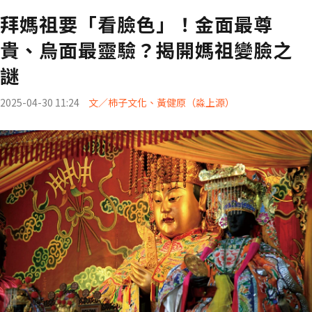
拜媽祖要「看臉色」！金面最尊
貴、烏面最靈驗？揭開媽祖變臉之
謎
2025-04-30 11:24
文／柿子文化、黃健原（淼上源）