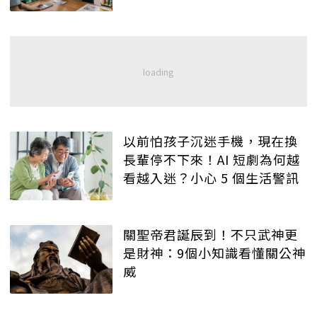
以前怕孩子沉迷手機，現在換
長輩停不下來！AI 短劇為何越
看越入迷？小心 5 個生活警訊
關聖帝君誕辰到！不只武神更
是財神：9個小知識看懂關公神
威