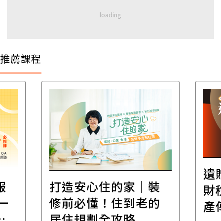
推薦課程
遺贈稅規劃直播課│
裝
百
財稅專家親授，讓資
的
經
產傳承更有效率
年