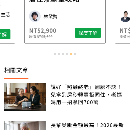
財稅專家 朱家棟
NT$2,500
NT
了解
深度了解
原價
NT$4,888
原價
相關文章
說好「照顧終老」翻臉不認！
兒拿到房秒轉賣拒同住，老媽
媽用一招拿回700萬
長輩受騙金額最高！2026最新