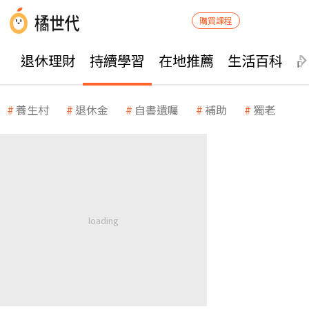
購買課程
退休理財
持續學習
在地推薦
生活百科
養生村
退休金
自書遺囑
補助
獨老