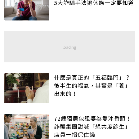
5大詐騙手法退休族一定要知道
什麼是真正的「五福臨門」？
後半生的福氣，其實是「養」
出來的！
72歲獨居包租婆為愛沖昏頭！
詐騙集團甜喊「想共度餘生」
店員一招保住錢