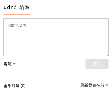
udn討論區
規範
發布
最新發表在前
全部評論 (
)
0