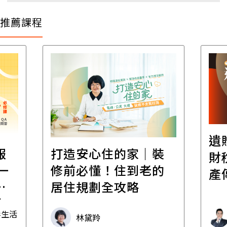
推薦課程
遺
報
打造安心住的家｜裝
財
一
修前必懂！住到老的
產
一
居住規劃全攻略
先
毒生活
林黛羚