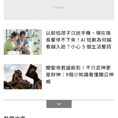
以前怕孩子沉迷手機，現在換
長輩停不下來！AI 短劇為何越
看越入迷？小心 5 個生活警訊
關聖帝君誕辰到！不只武神更
是財神：9個小知識看懂關公神
威