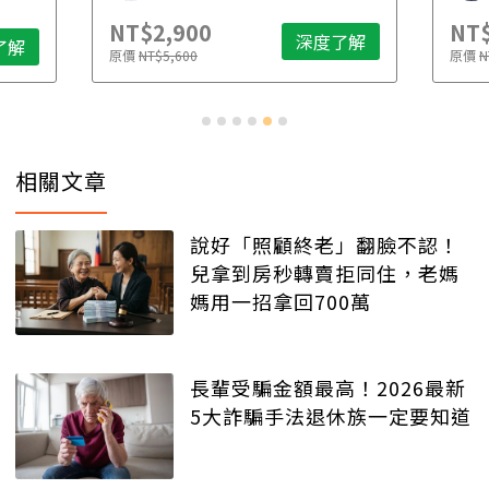
NT$2,900
NT$
深度了解
了解
原價
NT$5,600
原價
N
相關文章
說好「照顧終老」翻臉不認！
兒拿到房秒轉賣拒同住，老媽
媽用一招拿回700萬
長輩受騙金額最高！2026最新
5大詐騙手法退休族一定要知道