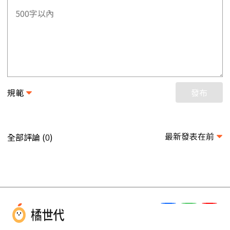
規範
發布
最新發表在前
全部評論 (
)
0