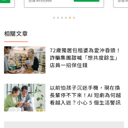
原價
NT$5,600
原價
N
相關文章
72歲獨居包租婆為愛沖昏頭！
詐騙集團甜喊「想共度餘生」
店員一招保住錢
以前怕孩子沉迷手機，現在換
長輩停不下來！AI 短劇為何越
看越入迷？小心 5 個生活警訊