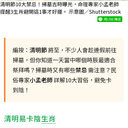
清明節10大禁忌！掃墓吉時曝光，命理專家小孟老師
提醒3生肖避開這1事才好運。 示意圖／Shutterstock
用LINE傳送
編按：
清明節
將至，不少人會趁連假前往
掃墓，但你知道一天當中哪個時辰最適合
祭拜嗎？掃墓時又有哪些
禁忌
需注意？民
俗專家
小孟老師
詳解10大習俗，避免卡
到陰！
清明易卡陰
生肖