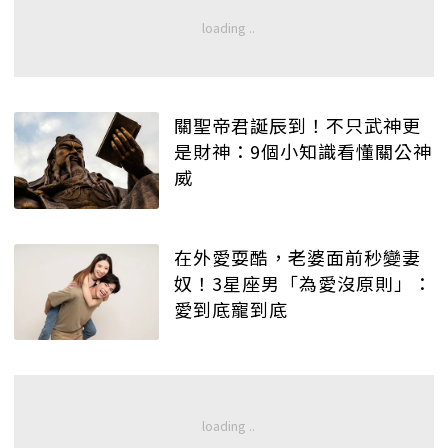
關聖帝君誕辰到！不只武神更
是財神：9個小知識看懂關公神
威
在外愛耍酷，老婆面前秒變妻
奴！3星座男「為愛沒原則」：
愛到底寵到底