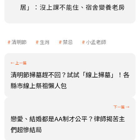
居」：沒上課不能住、宿舍變養老房
清明節
生肖
禁忌
小孟老師
清明節掃墓趕不回？試試「線上掃墓」！各
縣市線上祭祖懶人包
戀愛、結婚都是AA制才公平？律師揭苦主
們超慘結局