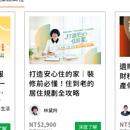
遺
報
打造安心住的家｜裝
財
一
修前必懂！住到老的
產
一
居住規劃全攻略
先
毒生活
林黛羚
NT$2,900
NT$
深度了解
了解