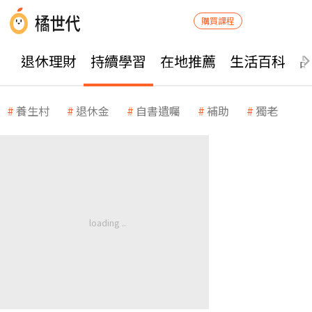
購買課程
退休理財
持續學習
在地推薦
生活百科
養生村
退休金
自書遺囑
補助
獨老