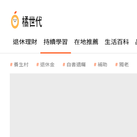
退休理財
持續學習
在地推薦
生活百科
養生村
退休金
自書遺囑
補助
獨老