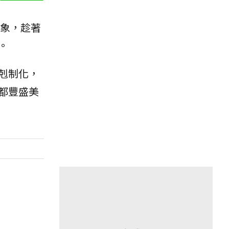
象，趁著
。
剋制化，
都豐盛美