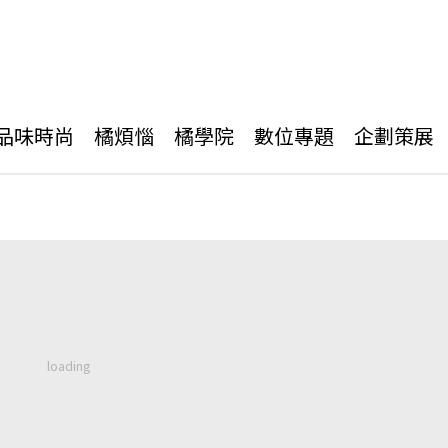
品味時尚
橘煩惱
橘學院
數位專題
企劃策展