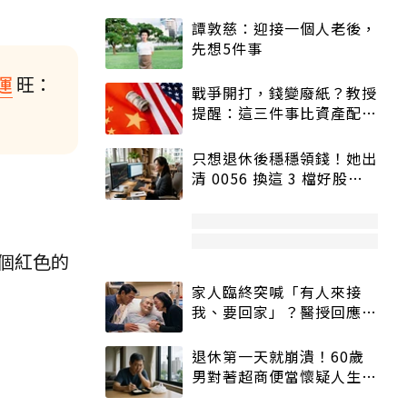
譚敦慈：迎接一個人老後，
先想5件事
運
旺：
戰爭開打，錢變廢紙？教授
提醒：這三件事比資產配置
更重要！
只想退休後穩穩領錢！她出
清 0056 換這 3 檔好股：
股價高點照樣買
個紅色的
家人臨終突喊「有人來接
我、要回家」？醫授回應方
式快學：避免抱憾終生
退休第一天就崩潰！60歲
男對著超商便當懷疑人生
「一切好安靜」