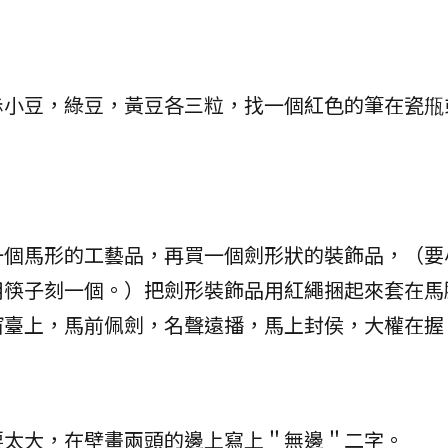
赤小豆，綠豆，黃豆各三粒，找一個紅色的筆在瓷甁
一個馬形的工藝品，再買一個劍形狀的裝飾品，（要
用筷子刻一個。）把劍形裝飾品用紅繩捆起來套在馬
窗臺上，馬前佩劍，名聲遠播，馬上封侯，大權在握
要太大，在壁畫兩頭的邊上寫上＂無邊＂二字。