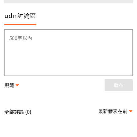
udn討論區
規範
發布
最新發表在前
全部評論 (
)
0