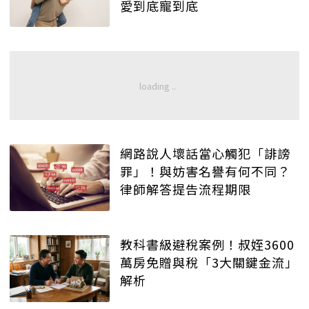
愛到底寵到底
網路說人壞話當心觸犯「誹謗
罪」！與妨害名譽有何不同？
律師解答提告流程期限
教科書級避稅案例！叔姪3600
萬房免贈與稅「3大關鍵金流」
解析