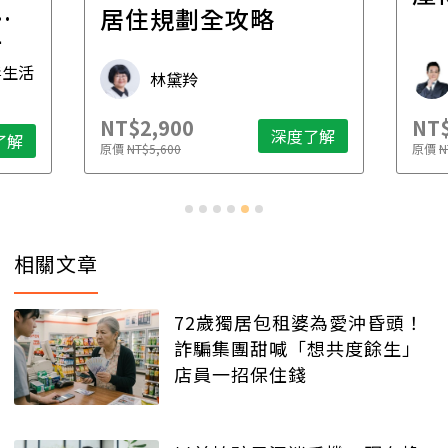
一
居住規劃全攻略
先
毒生活
林黛羚
NT$2,900
NT$
深度了解
了解
原價
NT$5,600
原價
N
相關文章
72歲獨居包租婆為愛沖昏頭！
詐騙集團甜喊「想共度餘生」
店員一招保住錢