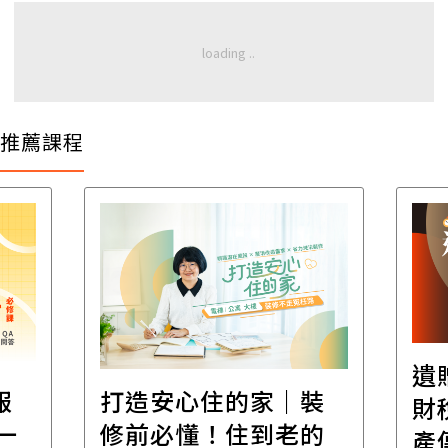
推薦課程
遺
報
打造安心住的家｜裝
財
一
修前必懂！住到老的
產