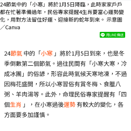
24節氣中的「小寒」將於1月5日降臨，此時家家戶戶
都在忙著準備過年，民俗專家提醒4生肖要當心運勢變
化，用對方法留住好運、迎接新的蛇年到來。 示意圖
／Canva
用LINE傳送
24
節氣
中的「
小寒
」將於1月5日到來，也是冬
季倒數第二個節氣。過往民間有「小寒大寒，冷
成冰團」的俗諺，形容此時氣候天寒地凍，不過
因梅花盛開，所以小寒習俗有賞冬梅、食臘八
粥、羊肉湯等。此外，命理民俗專家提醒有「四
個
生肖
」，在小寒過後
運勢
有較大的變化，各
方面要多加謹慎。