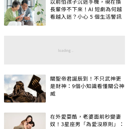
以前怕孩子沉迷手機，現在換
長輩停不下來！AI 短劇為何越
看越入迷？小心 5 個生活警訊
關聖帝君誕辰到！不只武神更
是財神：9個小知識看懂關公神
威
在外愛耍酷，老婆面前秒變妻
奴！3星座男「為愛沒原則」：