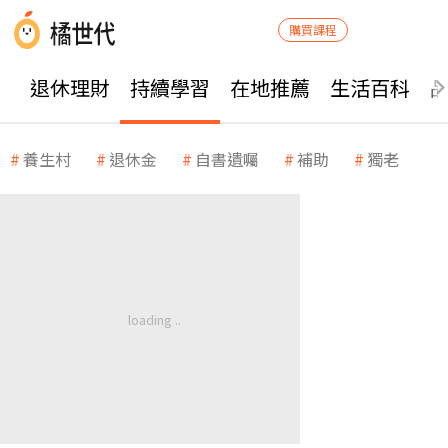
購買課程
退休理財
持續學習
在地推薦
生活百科
養生村
退休金
自書遺囑
補助
獨老