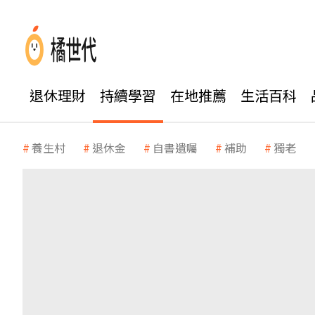
退休理財
持續學習
在地推薦
生活百科
養生村
退休金
自書遺囑
補助
獨老