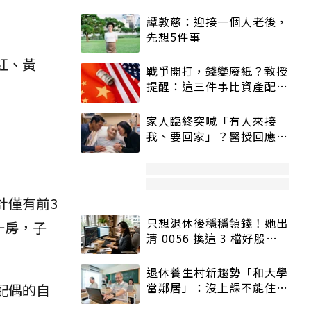
譚敦慈：迎接一個人老後，
先想5件事
紅、黃
戰爭開打，錢變廢紙？教授
提醒：這三件事比資產配置
更重要！
家人臨終突喊「有人來接
我、要回家」？醫授回應方
式快學：避免抱憾終生
計僅有前3
只想退休後穩穩領錢！她出
一房，子
清 0056 換這 3 檔好股：
股價高點照樣買
退休養生村新趨勢「和大學
當鄰居」：沒上課不能住、
配偶的自
宿舍變養老房