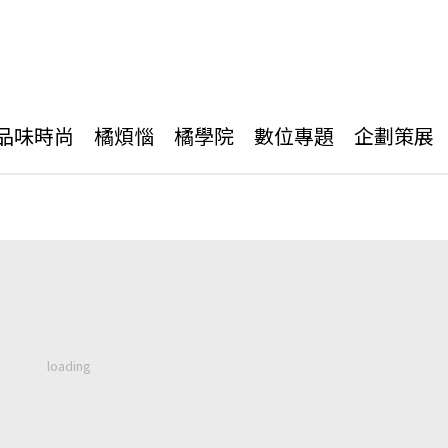
品味時尚
橘煩惱
橘學院
數位專題
企劃策展