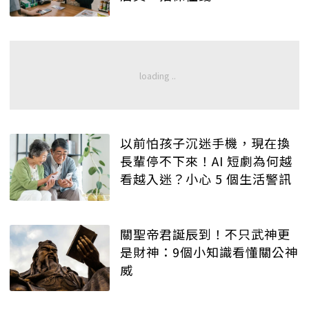
以前怕孩子沉迷手機，現在換
長輩停不下來！AI 短劇為何越
看越入迷？小心 5 個生活警訊
關聖帝君誕辰到！不只武神更
是財神：9個小知識看懂關公神
威