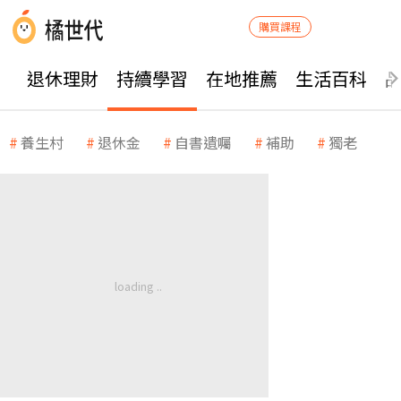
購買課程
退休理財
持續學習
在地推薦
生活百科
養生村
退休金
自書遺囑
補助
獨老