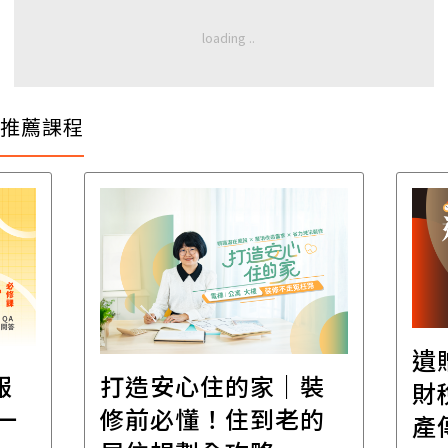
推薦課程
遺
報
打造安心住的家｜裝
財
一
修前必懂！住到老的
產