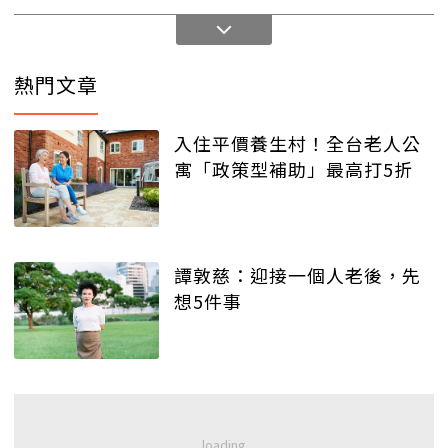
熱門文章
入住平價養生村！全台老人公
寓「政策型補助」最高打5折
譚敦慈：迎接一個人老後，先
想5件事