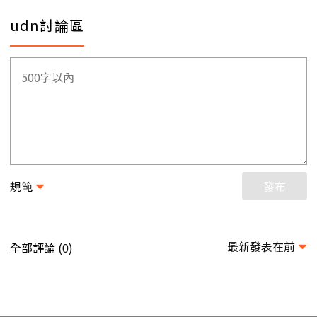
udn討論區
規範
發布
最新發表在前
全部評論 (
)
0