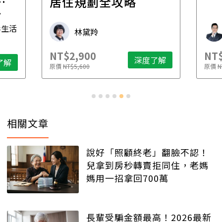
一
居住規劃全攻略
先
毒生活
林黛羚
NT$2,900
NT$
深度了解
了解
原價
NT$5,600
原價
N
相關文章
說好「照顧終老」翻臉不認！
兒拿到房秒轉賣拒同住，老媽
媽用一招拿回700萬
長輩受騙金額最高！2026最新