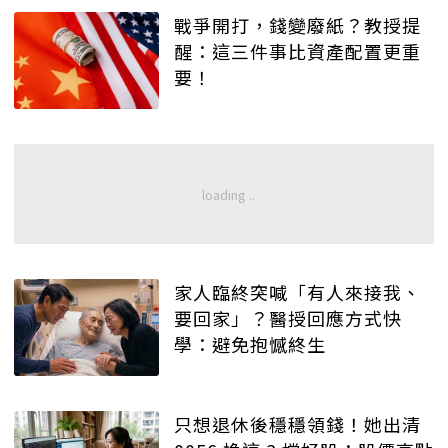
戰爭開打，錢變廢紙？教授提
醒：這三件事比資產配置更重
要！
家人臨終突喊「有人來接我、
要回家」？醫授回應方式快
學：避免抱憾終生
只想退休後穩穩領錢！她出清