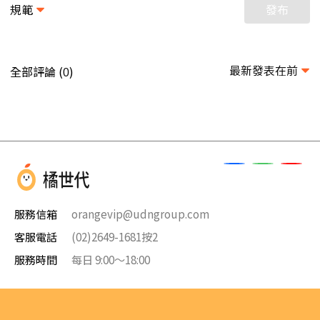
規範
發布
最新發表在前
全部評論 (
)
0
服務信箱
orangevip@udngroup.com
客服電話
(02)2649-1681按2
服務時間
每日 9:00～18:00