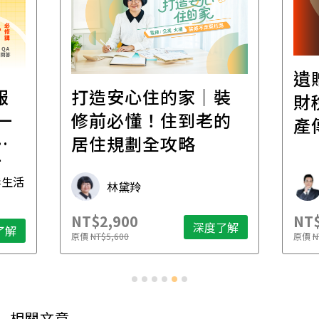
遺
報
打造安心住的家｜裝
財
一
修前必懂！住到老的
產
一
居住規劃全攻略
先
毒生活
林黛羚
NT$2,900
NT$
深度了解
了解
原價
NT$5,600
原價
N
相關文章