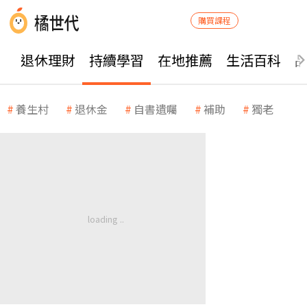
購買課程
退休理財
持續學習
在地推薦
生活百科
養生村
退休金
自書遺囑
補助
獨老