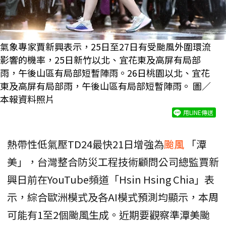
氣象專家賈新興表示，25日至27日有受颱風外圍環流
影響的機率，25日新竹以北、宜花東及高屏有局部
雨，午後山區有局部短暫陣雨。26日桃園以北、宜花
東及高屏有局部雨，午後山區有局部短暫陣雨。 圖／
本報資料照片
用LINE傳送
熱帶性低氣壓TD24最快21日增強為
颱風
「潭
美」，台灣整合防災工程技術顧問公司總監賈新
興日前在YouTube頻道「Hsin Hsing Chia」表
示，綜合歐洲模式及各AI模式預測均顯示，本周
可能有1至2個颱風生成。近期要觀察準潭美颱