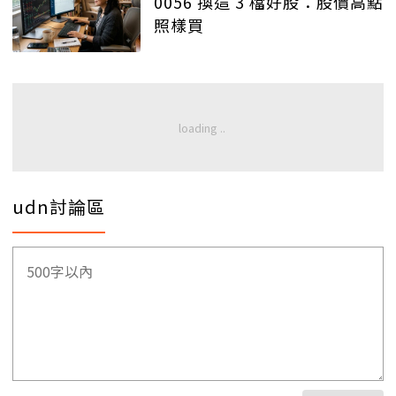
0056 換這 3 檔好股：股價高點
照樣買
udn討論區