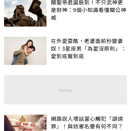
關聖帝君誕辰到！不只武神更
是財神：9個小知識看懂關公神
威
在外愛耍酷，老婆面前秒變妻
奴！3星座男「為愛沒原則」：
愛到底寵到底
網路說人壞話當心觸犯「誹謗
罪」！與妨害名譽有何不同？