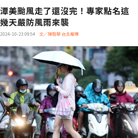
潭美颱風走了還沒完！專家點名這
幾天嚴防風雨來襲
2024-10-23 09:54
文／陳智華 台北報導