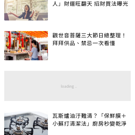
人」財運旺翻天 招財買法曝光
觀世音菩薩三大節日總整理！
拜拜供品、禁忌一次看懂
瓦斯爐油汙難清？「保鮮膜＋
小蘇打清潔法」廚房秒變乾淨