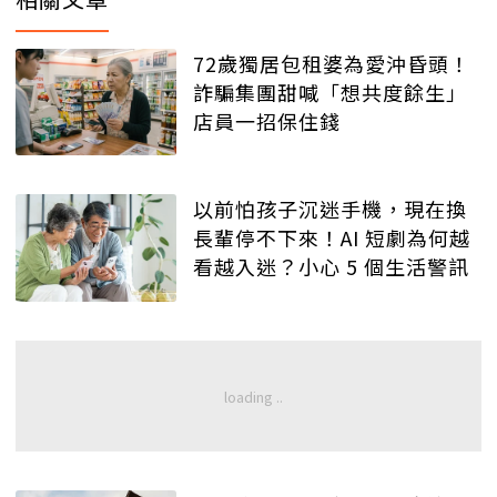
72歲獨居包租婆為愛沖昏頭！
詐騙集團甜喊「想共度餘生」
店員一招保住錢
以前怕孩子沉迷手機，現在換
長輩停不下來！AI 短劇為何越
看越入迷？小心 5 個生活警訊