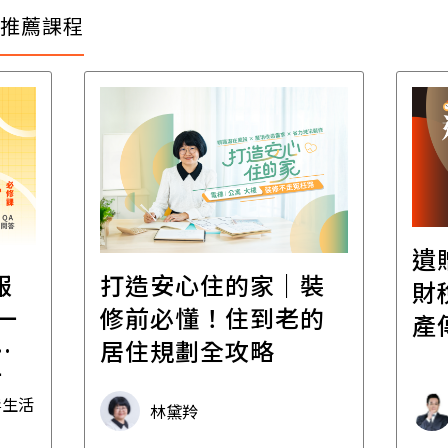
推薦課程
遺
報
打造安心住的家｜裝
財
一
修前必懂！住到老的
產
一
居住規劃全攻略
先
毒生活
林黛羚