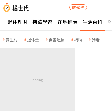
購買課程
退休理財
持續學習
在地推薦
生活百科
養生村
退休金
自書遺囑
補助
獨老