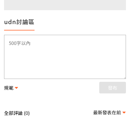
udn討論區
規範
發布
最新發表在前
全部評論 (
)
0