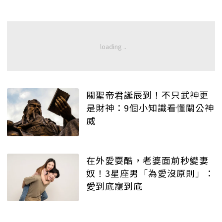
關聖帝君誕辰到！不只武神更
是財神：9個小知識看懂關公神
威
在外愛耍酷，老婆面前秒變妻
奴！3星座男「為愛沒原則」：
愛到底寵到底