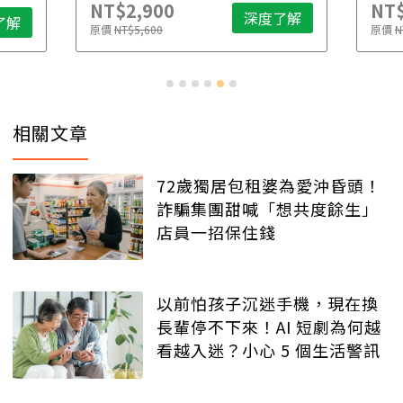
NT$2,900
NT$
深度了解
了解
原價
NT$5,600
原價
N
相關文章
72歲獨居包租婆為愛沖昏頭！
詐騙集團甜喊「想共度餘生」
店員一招保住錢
以前怕孩子沉迷手機，現在換
長輩停不下來！AI 短劇為何越
看越入迷？小心 5 個生活警訊