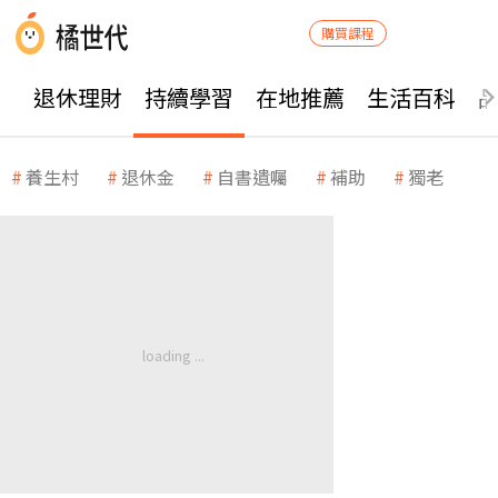
購買課程
退休理財
持續學習
在地推薦
生活百科
養生村
退休金
自書遺囑
補助
獨老