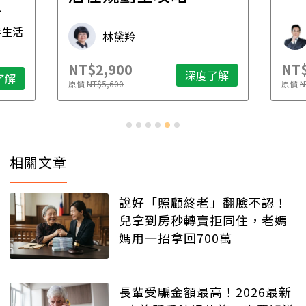
先
毒生活
林黛羚
NT$2,900
NT$
深度了解
了解
原價
NT$5,600
原價
N
相關文章
說好「照顧終老」翻臉不認！
兒拿到房秒轉賣拒同住，老媽
媽用一招拿回700萬
長輩受騙金額最高！2026最新