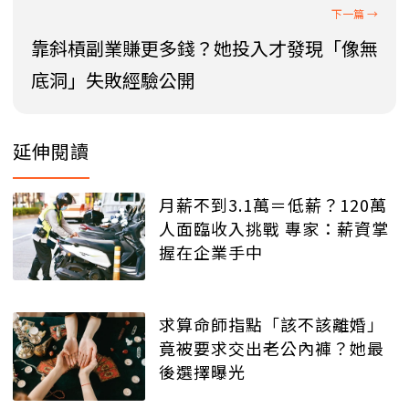
靠斜槓副業賺更多錢？她投入才發現「像無
底洞」失敗經驗公開
延伸閱讀
月薪不到3.1萬＝低薪？120萬
人面臨收入挑戰 專家：薪資掌
握在企業手中
求算命師指點「該不該離婚」
竟被要求交出老公內褲？她最
後選擇曝光