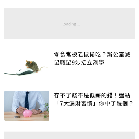
零食常被老鼠偷吃？辦公室滅
鼠驅鼠9妙招立刻學
存不了錢不是低薪的錯！盤點
「7大漏財習慣」你中了幾個？