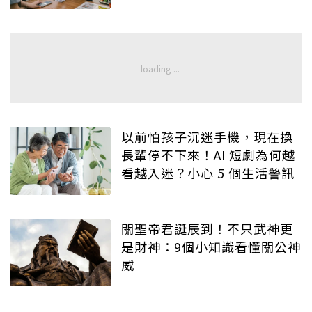
以前怕孩子沉迷手機，現在換
長輩停不下來！AI 短劇為何越
看越入迷？小心 5 個生活警訊
關聖帝君誕辰到！不只武神更
是財神：9個小知識看懂關公神
威