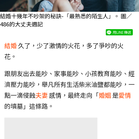
結婚十幾年不吵架的秘訣-「最熟悉的陌生人」。 圖／
486的大丈夫週記
用LINE傳送
結婚
久了，少了激情的火花，多了爭吵的火
花。
跟朋友出去能吵、家事能吵、小孩教育能吵、經
濟壓力能吵，舉凡所有生活柴米油鹽都能吵，一
點一滴侵蝕
夫妻
感情，最終走向「
婚姻
是
愛情
的墳墓」這條路。