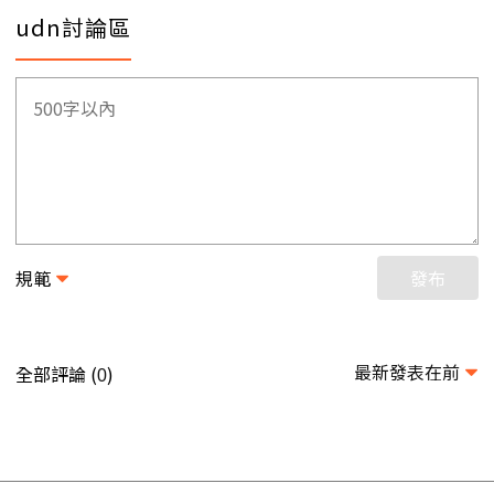
udn討論區
規範
發布
最新發表在前
全部評論 (
)
0