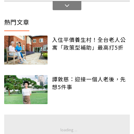
熱門文章
入住平價養生村！全台老人公
寓「政策型補助」最高打5折
譚敦慈：迎接一個人老後，先
想5件事