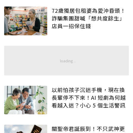
72歲獨居包租婆為愛沖昏頭！
詐騙集團甜喊「想共度餘生」
店員一招保住錢
以前怕孩子沉迷手機，現在換
長輩停不下來！AI 短劇為何越
看越入迷？小心 5 個生活警訊
關聖帝君誕辰到！不只武神更