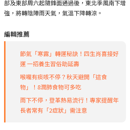
部及東部周六起隨鋒面通過後，東北季風南下增
強，將轉陰陣雨天氣，氣溫下降轉涼。
編輯推薦
節氣「寒露」轉運秘訣！四生肖喜接好
運 一招養生習俗助延壽
喉嚨有痰咳不停？秋天避開「這食
物」！8潤肺食物可多吃
雨下不停，登革熱易流行！專家提醒年
長者常有「2症狀」需注意