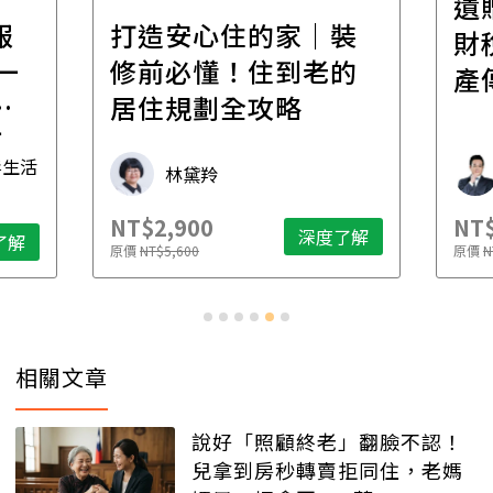
遺
報
打造安心住的家｜裝
財
一
修前必懂！住到老的
產
一
居住規劃全攻略
先
毒生活
林黛羚
NT$2,900
NT$
深度了解
了解
原價
NT$5,600
原價
N
相關文章
說好「照顧終老」翻臉不認！
兒拿到房秒轉賣拒同住，老媽