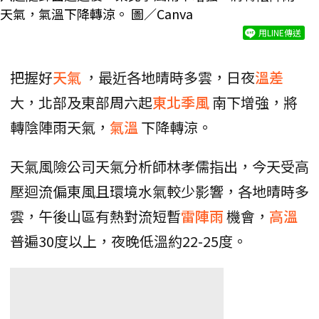
天氣，氣溫下降轉涼。 圖／Canva
用LINE傳送
把握好
天氣
，最近各地晴時多雲，日夜
溫差
大，北部及東部周六起
東北季風
南下增強，將
轉陰陣雨天氣，
氣溫
下降轉涼。
天氣風險公司天氣分析師林孝儒指出，今天受高
壓迴流偏東風且環境水氣較少影響，各地晴時多
雲，午後山區有熱對流短暫
雷陣雨
機會，
高溫
普遍30度以上，夜晚低溫約22-25度。