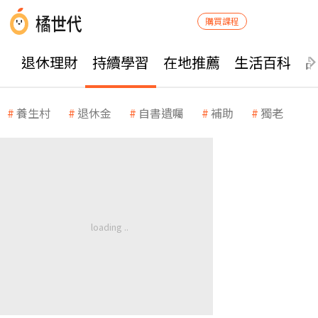
購買課程
退休理財
持續學習
在地推薦
生活百科
養生村
退休金
自書遺囑
補助
獨老