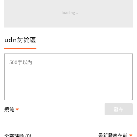
udn討論區
規範
發布
最新發表在前
全部評論 (
)
0