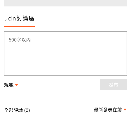
udn討論區
規範
發布
最新發表在前
全部評論 (
)
0