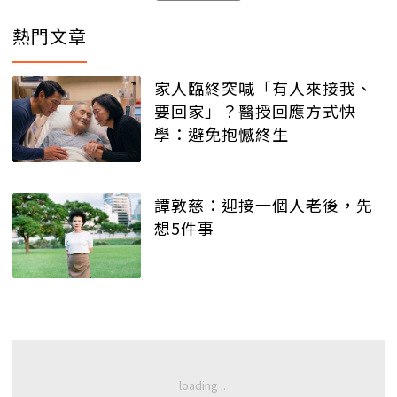
熱門文章
家人臨終突喊「有人來接我、
要回家」？醫授回應方式快
學：避免抱憾終生
譚敦慈：迎接一個人老後，先
想5件事