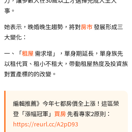
力，讓多數人在30歲以上才選擇完成人生大
事。
她表示，晚婚晚生趨勢，將對
房市
發展形成三
大變化：
一、「
租屋
需求增」，單身期延長，單身族先
以租代買、租小不租大，帶動租屋熱度及投資族
對置產標的的改變。
編輯推薦》今年七都房價全上漲！這區榮
登「漲幅冠軍」
買房
先看專家2原則：
https://reurl.cc/A2pD93