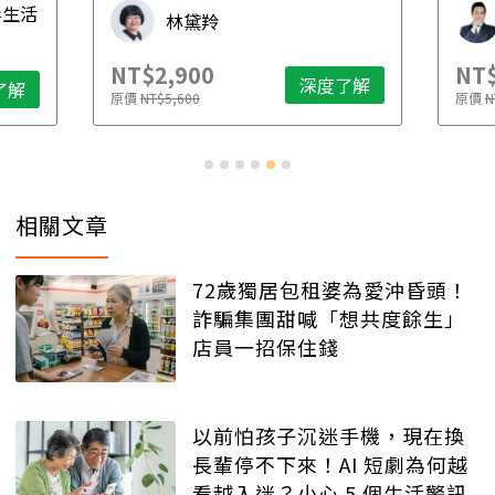
毒生活
林黛羚
NT$2,900
NT$
深度了解
了解
原價
NT$5,600
原價
N
相關文章
72歲獨居包租婆為愛沖昏頭！
詐騙集團甜喊「想共度餘生」
店員一招保住錢
以前怕孩子沉迷手機，現在換
長輩停不下來！AI 短劇為何越
看越入迷？小心 5 個生活警訊