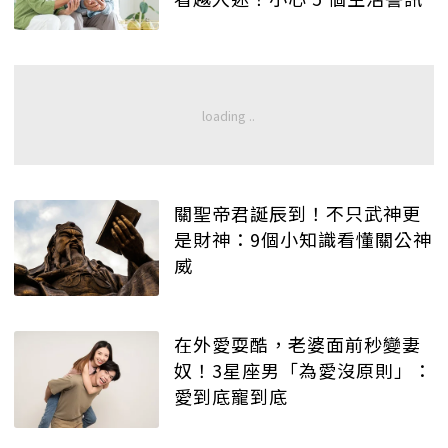
關聖帝君誕辰到！不只武神更
是財神：9個小知識看懂關公神
威
在外愛耍酷，老婆面前秒變妻
奴！3星座男「為愛沒原則」：
愛到底寵到底