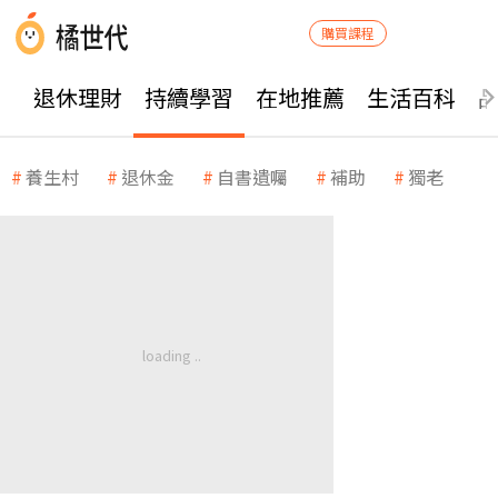
購買課程
退休理財
持續學習
在地推薦
生活百科
養生村
退休金
自書遺囑
補助
獨老