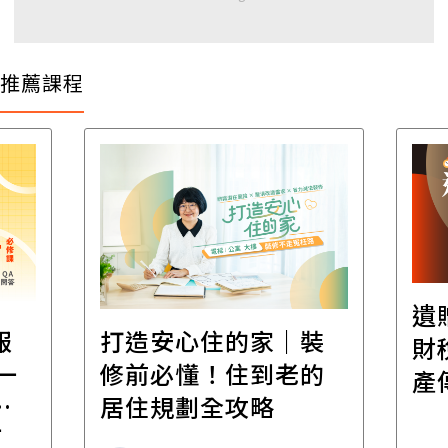
推薦課程
遺
報
打造安心住的家｜裝
財
一
修前必懂！住到老的
產
一
居住規劃全攻略
先