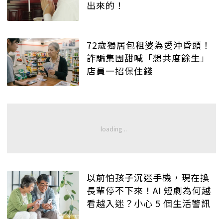
出來的！
72歲獨居包租婆為愛沖昏頭！
詐騙集團甜喊「想共度餘生」
店員一招保住錢
以前怕孩子沉迷手機，現在換
長輩停不下來！AI 短劇為何越
看越入迷？小心 5 個生活警訊