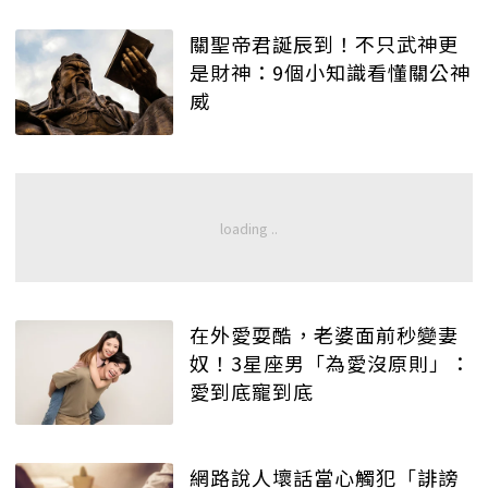
關聖帝君誕辰到！不只武神更
是財神：9個小知識看懂關公神
威
在外愛耍酷，老婆面前秒變妻
奴！3星座男「為愛沒原則」：
愛到底寵到底
網路說人壞話當心觸犯「誹謗