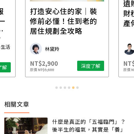
遺
報
打造安心住的家｜裝
財
一
修前必懂！住到老的
產
一
居住規劃全攻略
先
毒生活
林黛羚
NT$2,900
NT$
深度了解
了解
原價
NT$5,600
原價
N
相關文章
什麼是真正的「五福臨門」？
後半生的福氣，其實是「養」