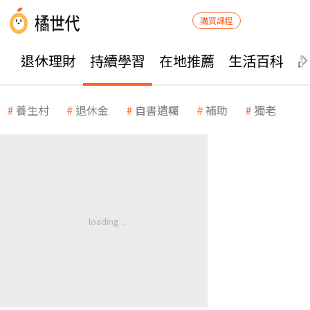
購買課程
退休理財
持續學習
在地推薦
生活百科
養生村
退休金
自書遺囑
補助
獨老