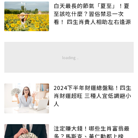
白天最長的節氣「夏至」！夏
至該吃什麼？習俗禁忌一次
看！ 四生肖貴人相助左右逢源
2024下半年財運總盤點！四生
肖財運超旺 三種人宜低調避小
人
注定賺大錢！哪些生肖富翁最
多？馬斯克、黃仁勳都上榜