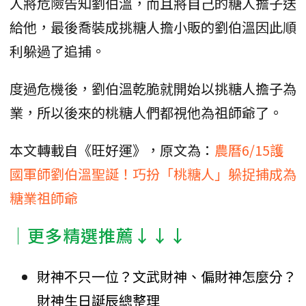
人將危險告知劉伯溫，而且將自己的糖人擔子送
給他，最後喬裝成挑糖人擔小販的劉伯溫因此順
利躲過了追捕。
度過危機後，劉伯溫乾脆就開始以挑糖人擔子為
業，所以後來的桃糖人們都視他為祖師爺了。
本文轉載自《旺好運》，原文為：
農曆6/15護
國軍師劉伯溫聖誕！巧扮「桃糖人」躲捉捕成為
糖業祖師爺
│更多精選推薦↓↓↓
財神不只一位？文武財神、偏財神怎麼分？
財神生日誕辰總整理