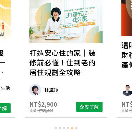
遺
報
打造安心住的家｜裝
財
一
修前必懂！住到老的
產
一
居住規劃全攻略
先
毒生活
林黛羚
NT$2,900
NT$
深度了解
了解
原價
NT$5,600
原價
N