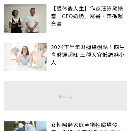
【退休後人生】作家汪詠黛樂
當「CEO奶奶」寫書、帶孫超
充實
2024下半年財運總盤點！四生
肖財運超旺 三種人宜低調避小
人
女性照顧家庭≠犧牲職場發