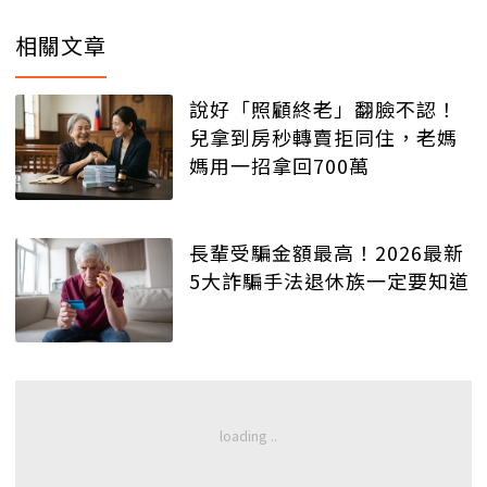
相關文章
說好「照顧終老」翻臉不認！
兒拿到房秒轉賣拒同住，老媽
媽用一招拿回700萬
長輩受騙金額最高！2026最新
5大詐騙手法退休族一定要知道