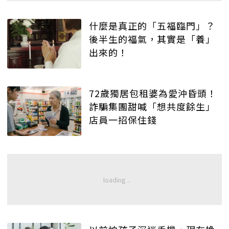
什麼是真正的「五福臨門」？
後半生的福氣，其實是「養」
出來的！
72歲獨居包租婆為愛沖昏頭！
詐騙集團甜喊「想共度餘生」
店員一招保住錢