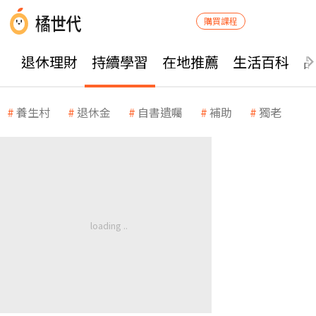
購買課程
退休理財
持續學習
在地推薦
生活百科
養生村
退休金
自書遺囑
補助
獨老