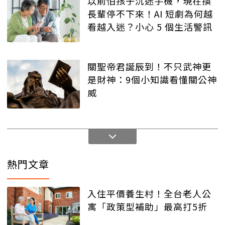
以前怕孩子沉迷手機，現在換
長輩停不下來！AI 短劇為何越
看越入迷？小心 5 個生活警訊
關聖帝君誕辰到！不只武神更
是財神：9個小知識看懂關公神
威
熱門文章
入住平價養生村！全台老人公
寓「政策型補助」最高打5折