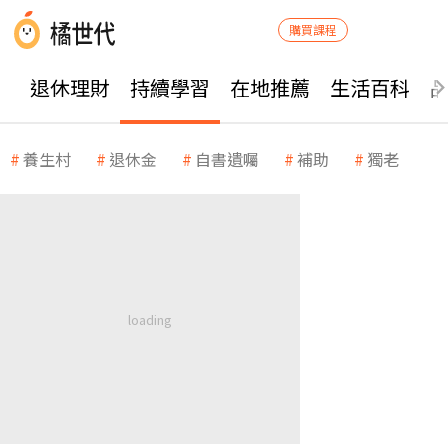
購買課程
退休理財
持續學習
在地推薦
生活百科
養生村
退休金
自書遺囑
補助
獨老