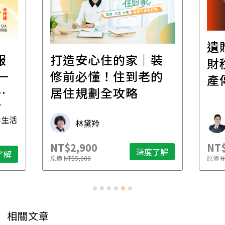
遺
報
打造安心住的家｜裝
財
一
修前必懂！住到老的
產
一
居住規劃全攻略
先
毒生活
林黛羚
NT$2,900
NT$
深度了解
了解
原價
NT$5,600
原價
N
相關文章