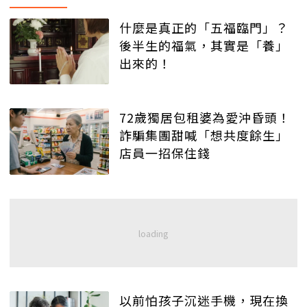
什麼是真正的「五福臨門」？
後半生的福氣，其實是「養」
出來的！
72歲獨居包租婆為愛沖昏頭！
詐騙集團甜喊「想共度餘生」
店員一招保住錢
以前怕孩子沉迷手機，現在換