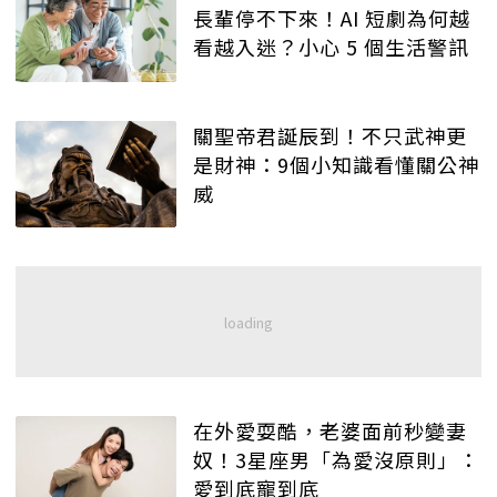
長輩停不下來！AI 短劇為何越
看越入迷？小心 5 個生活警訊
關聖帝君誕辰到！不只武神更
是財神：9個小知識看懂關公神
威
在外愛耍酷，老婆面前秒變妻
奴！3星座男「為愛沒原則」：
愛到底寵到底