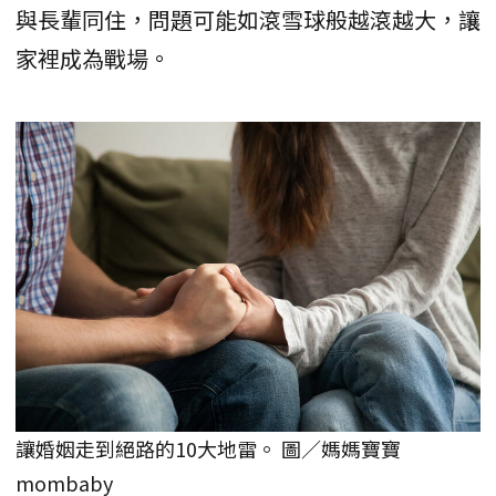
與長輩同住，問題可能如滾雪球般越滾越大，讓
家裡成為戰場。
讓婚姻走到絕路的10大地雷。 圖／媽媽寶寶
mombaby