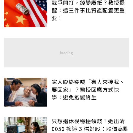
戰爭開打，錢變廢紙？教授提
醒：這三件事比資產配置更重
要！
家人臨終突喊「有人來接我、
要回家」？醫授回應方式快
學：避免抱憾終生
只想退休後穩穩領錢！她出清
0056 換這 3 檔好股：股價高點