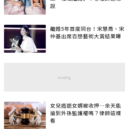
說
離婚5年首度同台！宋慧喬、宋
仲基出席百想藝術大賞結果曝
女兒癌逝女婿被收押…余天能
搶到外孫監護權嗎？律師這樣
看