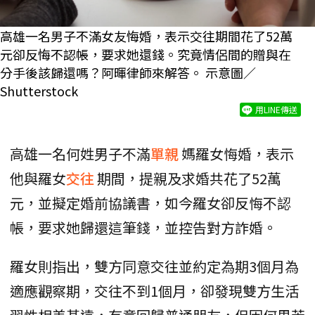
高雄一名男子不滿女友悔婚，表示交往期間花了52萬
元卻反悔不認帳，要求她還錢。究竟情侶間的贈與在
分手後該歸還嗎？阿暉律師來解答。 示意圖／
Shutterstock
用LINE傳送
高雄一名何姓男子不滿
單親
媽羅女悔婚，表示
他與羅女
交往
期間，提親及求婚共花了52萬
元，並擬定婚前協議書，如今羅女卻反悔不認
帳，要求她歸還這筆錢，並控告對方詐婚。
羅女則指出，雙方同意交往並約定為期3個月為
適應觀察期，交往不到1個月，卻發現雙方生活