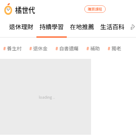
購買課程
退休理財
持續學習
在地推薦
生活百科
養生村
退休金
自書遺囑
補助
獨老