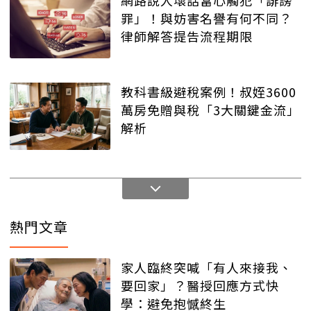
網路說人壞話當心觸犯「誹謗
罪」！與妨害名譽有何不同？
律師解答提告流程期限
教科書級避稅案例！叔姪3600
萬房免贈與稅「3大關鍵金流」
解析
熱門文章
家人臨終突喊「有人來接我、
要回家」？醫授回應方式快
學：避免抱憾終生