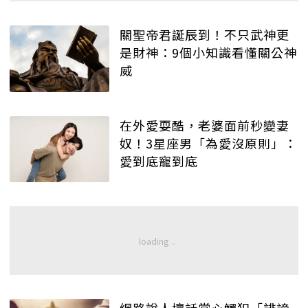
關聖帝君誕辰到！不只武神更
是財神：9個小知識看懂關公神
威
在外愛耍酷，老婆面前秒變妻
奴！3星座男「為愛沒原則」：
愛到底寵到底