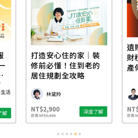
遺
報
打造安心住的家｜裝
財
一
修前必懂！住到老的
產
一
居住規劃全攻略
先
毒生活
林黛羚
NT$2,900
NT$
深度了解
了解
原價
NT$5,600
原價
N