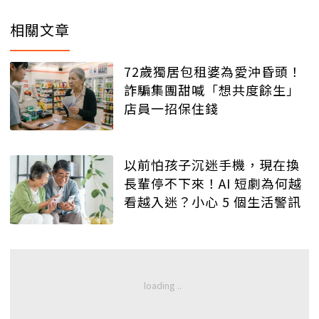
相關文章
72歲獨居包租婆為愛沖昏頭！
詐騙集團甜喊「想共度餘生」
店員一招保住錢
以前怕孩子沉迷手機，現在換
長輩停不下來！AI 短劇為何越
看越入迷？小心 5 個生活警訊